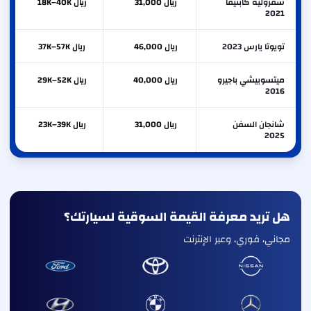
شفروليه كابتيفا
ريال 31,000
ريال 18K–40K
2021
تويوتا يارس 2023
ريال 46,000
ريال 37K–57K
ميتسوبيشي باجيرو
ريال 40,000
ريال 29K–52K
2016
شانجان السفن
ريال 31,000
ريال 23K–39K
2025
هل تريد معرفة القيمة السوقية لسيارتك؟
مجاني، فوري، وعبر الإنترنت