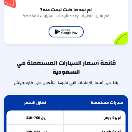
لم تجد ما كنت تبحث عنه؟
قم بتنزيل التطبيق لإعداد تنبيهات السيارات المخصصة
قائمة أسعار السيارات المستعملة في
السعودية
بناءً على أسعار الإعلانات التي نشرها البائعون على كارسويتش
سيارات مستعملة
نطاق السعر
تويوتا
يارس
ريال 21K–76K
تويوتا
كورولا
ريال 30K–94K