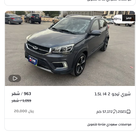
مميز
خصم %20
963 / شهر
شيري تيجو 2 1.5L I4
1,059 / شهر
ريال
20,000
2021
57,172
كم
مواصفات سعودي
متاحة للتمويل
•