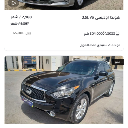
2,988 / شهر
هوندا اوديسي 3.5L V6
3,287 / شهر
ريال
65,000
2022
204,000
كم
مواصفات سعودي
متاحة للتمويل
•
مميز