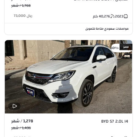
1,768 / شهر
ريال
73,000
2023
40,276
كم
مواصفات سعودي
متاحة للتمويل
•
مميز
خصم %10
1,278 / شهر
BYD S7 2.0L I4
1,406 / شهر