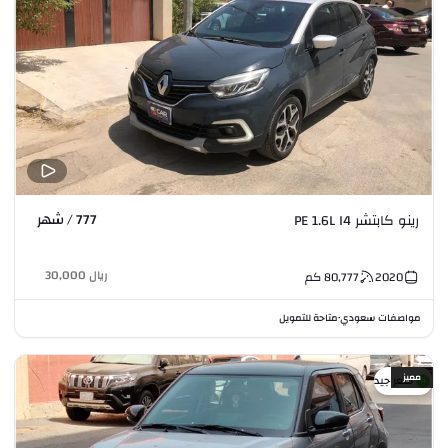
777 / شهر
رينو كابتشر PE 1.6L I4
ريال
30,000
2020
80,777
كم
مواصفات سعودي
متاحة للتمويل
•
مميز
سعر جيد