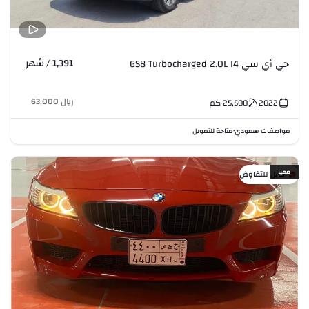
1,391 / شهر
جي أي سي GS8 Turbocharged 2.0L I4
ريال
63,000
2022
25,500
كم
مواصفات سعودي
متاحة للتمويل
•
مميز
قابل للتفاوض