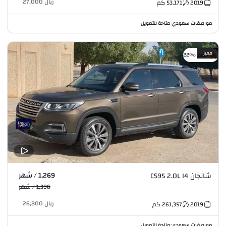
ريال
27,000
2019
53,171
كم
مواصفات سعودي
متاحة للتمويل
•
مميز
خصم %22
1,269 / شهر
شانجان CS95 2.0L I4
1,396 / شهر
ريال
26,800
2019
261,357
كم
مواصفات سعودي
متاحة للتمويل
•