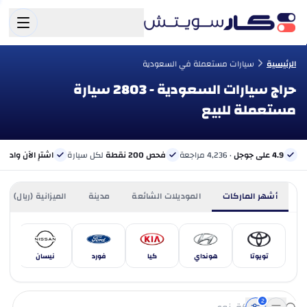
الرئيسية
سيارات مستعملة في السعودية
حراج سيارات السعودية - 2803 سيارة
مستعملة للبيع
4.9 على جوجل
· 4,236 مراجعة
فحص 200 نقطة
لكل سيارة
اشترِ الآن وادفع 
أشهر الماركات
الموديلات الشائعة
مدينة
الميزانية (ريال)
تويوتا
هونداي
كيا
فورد
نيسان
مر
2