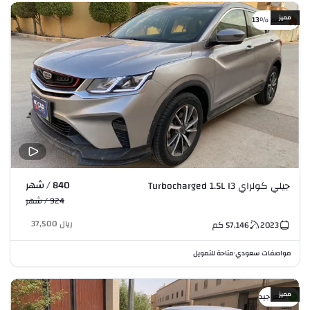
مميز
خصم %13
840 / شهر
جيلي كولراي Turbocharged 1.5L I3
924 / شهر
ريال
37,500
2023
57,146
كم
مواصفات سعودي
متاحة للتمويل
•
مميز
سعر جيد