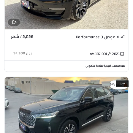
2,028 / شهر
تسلا موديل 3 Performance
ريال
92,500
2021
107,001
كم
مواصفات خليجية
متاحة للتمويل
•
مميز
خصم %7