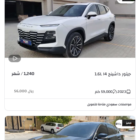
1,240 / شهر
جيتور داشينج 1.6L I4
ريال
56,000
2023
59,000
كم
مواصفات سعودي
متاحة للتمويل
•
مميز
خصم %4