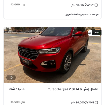
ريال
43,000
2023
58,987
كم
مواصفات سعودي
متاحة للتمويل
•
مميز
سعر جيد
1,705 / شهر
هافال إتش 6 Turbocharged 2.0L I4
ريال
36,500
2019
96,000
كم