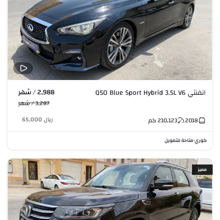
2,988 / شهر
انفنتي Q50 Blue Sport Hybrid 3.5L V6
3,287 / شهر
ريال
65,000
2018
210,123
كم
كوري
متاحة للتمويل
•
مميز