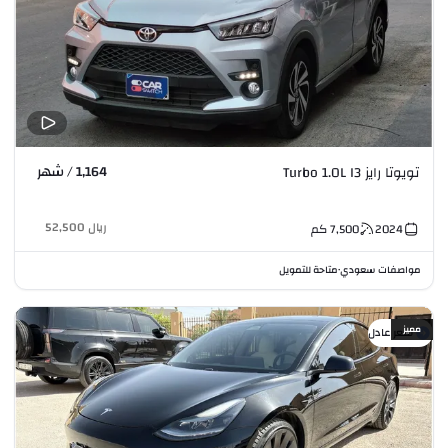
1,164 / شهر
تويوتا رايز Turbo 1.0L I3
ريال
52,500
2024
7,500
كم
مواصفات سعودي
متاحة للتمويل
•
مميز
سعر عادل