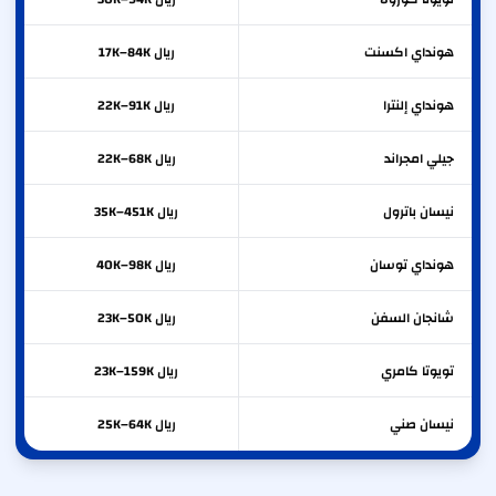
هونداي
اكسنت
ريال 17K–84K
هونداي
إلنترا
ريال 22K–91K
جيلي
امجراند
ريال 22K–68K
نيسان
باترول
ريال 35K–451K
هونداي
توسان
ريال 40K–98K
شانجان
السفن
ريال 23K–50K
تويوتا
كامري
ريال 23K–159K
نيسان
صني
ريال 25K–64K