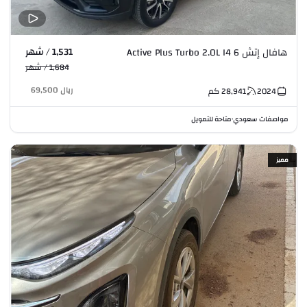
1,531 / شهر
هافال إتش 6 Active Plus Turbo 2.0L I4
1,684 / شهر
ريال
69,500
2024
28,941
كم
مواصفات سعودي
متاحة للتمويل
•
مميز