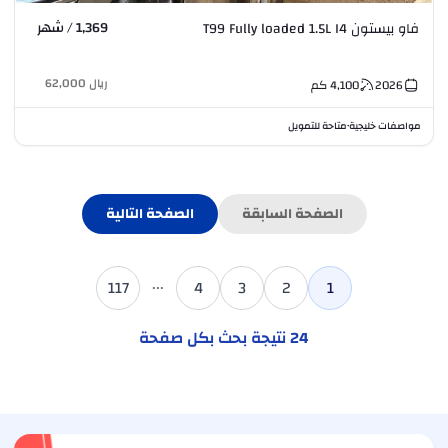
1,369 / شهر
فاو بيستون T99 Fully loaded 1.5L I4
ريال
62,000
2026
4,100
كم
مواصفات خليجية
متاحة للتمويل
•
الصفحة السابقة
الصفحة التالية
...
117
4
3
2
1
24
نتيجة بحث بكل صفحة