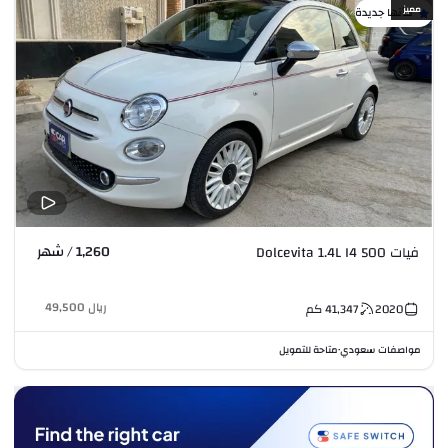
مميز
كأنها جديدة
1,260 / شهر
فيات 500 Dolcevita 1.4L I4
ريال
49,500
2020
41,347
كم
مواصفات سعودي
متاحة للتمويل
•