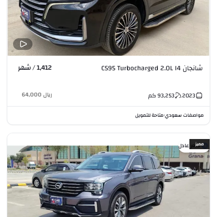
1,412 / شهر
شانجان CS95 Turbocharged 2.0L I4
ريال
64,000
2023
93,253
كم
مواصفات سعودي
متاحة للتمويل
•
مميز
سعر عادل