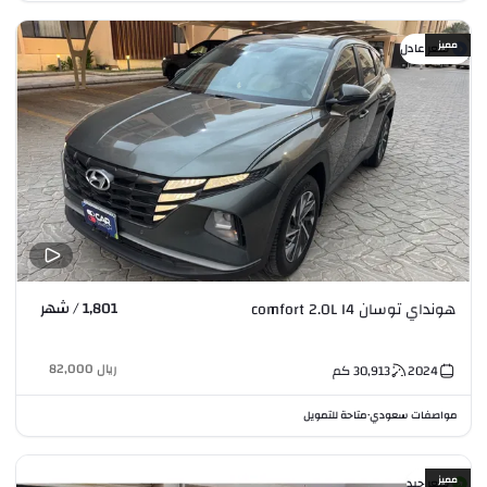
مميز
سعر عادل
1,801 / شهر
هونداي توسان comfort 2.0L I4
ريال
82,000
2024
30,913
كم
مواصفات سعودي
متاحة للتمويل
•
مميز
سعر جيد