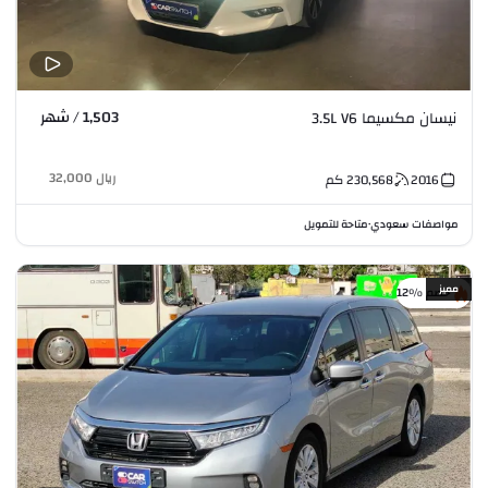
1,503 / شهر
نيسان مكسيما 3.5L V6
ريال
32,000
2016
230,568
كم
مواصفات سعودي
متاحة للتمويل
•
مميز
خصم %12