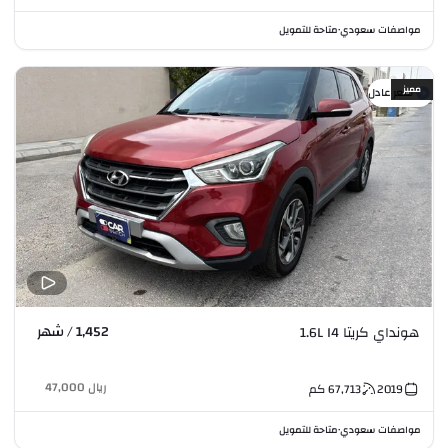
مواصفات سعودي
متاحة للتمويل
•
مميز
سعر عادل
1,452 / شهر
هونداي كريتا 1.6L I4
ريال
47,000
2019
67,713
كم
مواصفات سعودي
متاحة للتمويل
•