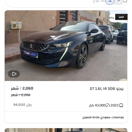
مميز
خصم %5
2,060 / شهر
بيجو 508 GT 1.6L I4
2,266 / شهر
ريال
94,000
2022
43,000
كم
مواصفات سعودي
متاحة للتمويل
•