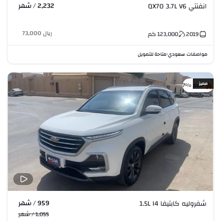
2,232 / شهر
انفنتي QX70 3.7L V6
ريال
73,000
2019
123,000
كم
مواصفات سعودي
متاحة للتمويل
•
مميز
خصم %7
959 / شهر
شفروليه كابتيفا 1.5L I4
1,055 / شهر