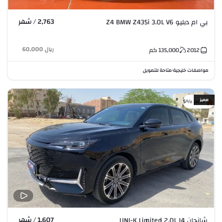
2,763 / شهر
بي ام دبليو Z4 BMW Z435i 3.0L V6
ريال
60,000
2012
135,000
كم
مواصفات خليجية
متاحة للتمويل
•
مميز
خصم %5
1,607 / شهر
شانجان UNI-K Limited 2.0L I4