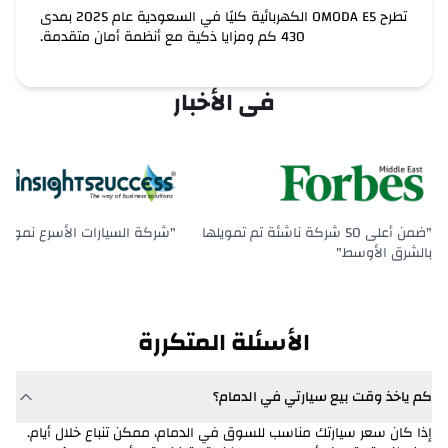
مورغان
تطرح OMODA E5 الكهربائية كليًا في السعودية عام 2025 بمدى
430 كم ومزايا ذكية مع أنظمة أمان متقدمة.
نيو
فى الأخبار
أولدزموبيل
أومودا
أوبل
"ضمن أعلى 50 شركة ناشئة تم تمويلها
"شركة السيارات الأسرع نمواً في
باجاني
بالشرق الأوسط"
بيجو
بولاريس
الأسئلة المتكررة
بولستار
كم ياخذ وقت بيع سيارتي في الدمام؟
بونتياك
إذا كان سعر سيارتك مناسب للسوق في الدمام، ممكن تنباع خلال أيام.