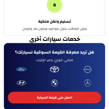
4
DFSK
تسليم ونقل ملكية
دودج
بدون اتصالات، بدون مواعيد، وبدون لف ودوران
دونغ فينغ
خدمات سيارات أخرى
دورسن
هل تريد معرفة القيمة السوقية لسيارتك؟
ايجل
مجاني، فوري، وعبر الإنترنت
اكسيد
فاو بيستون
فاو بيسترن
احصل على قيمة السيارة
فيراري
فيات