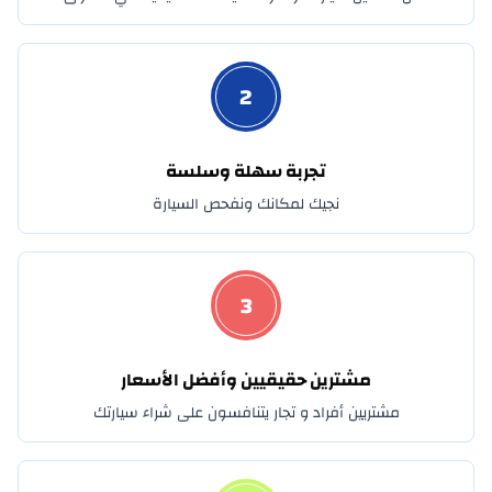
بويك
2
BYD
كاديلاك
تجربة سهلة وسلسة
شانجان
نجيك لمكانك ونفحص السيارة
شيري
كرايسلر
3
سيتروين
مشترين حقيقيين وأفضل الأسعار
CMC
مشتريين أفراد و تجار يتنافسون على شراء سيارتك
دايهاتسو
دنزا