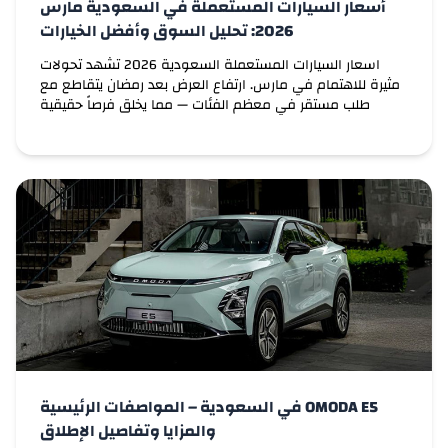
أسعار السيارات المستعملة في السعودية مارس
لينك اند كو
2026: تحليل السوق وأفضل الخيارات
ماهيندرا
اسعار السيارات المستعملة السعودية 2026 تشهد تحولات
مثيرة للاهتمام في مارس. ارتفاع العرض بعد رمضان يتقاطع مع
مازيراتي
طلب مستقر في معظم الفئات — مما يخلق فرصاً حقيقية
للمشتري الذي يعرف كيف يقرأ السوق. إليك تحليلاً صريحاً وشاملاً.
ماكسيوس
لو كنت تدور على سيارات مستعملة للبيع في
السعودية وتبي تشتري أو تبيع سيارتك، منصات
زي كارسويتش تقدر تساعدك في العثور على السيارة المناسبة
مايباخ
اللي تناسب […]
مازدا
ماكلارين
ميركوري
ام جي
OMODA E5 في السعودية – المواصفات الرئيسية
ميني
والمزايا وتفاصيل الإطلاق