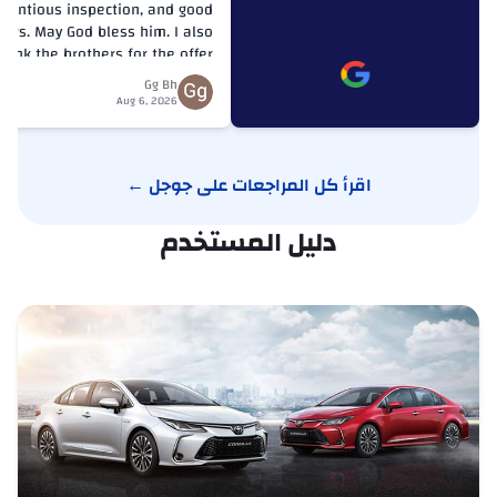
جاك
cientious inspection, and good
ers. May God bless him. I also
جاييكو
hank the brothers for the offer
and the discount for the
Gg Bh
inspection. The car is for sale.
جاكوار
Aug 6, 2026
جيب
اقرأ كل المراجعات على جوجل ←
جيتور
دليل المستخدم
JMC
كايي
كاما
كنبو
كيتون