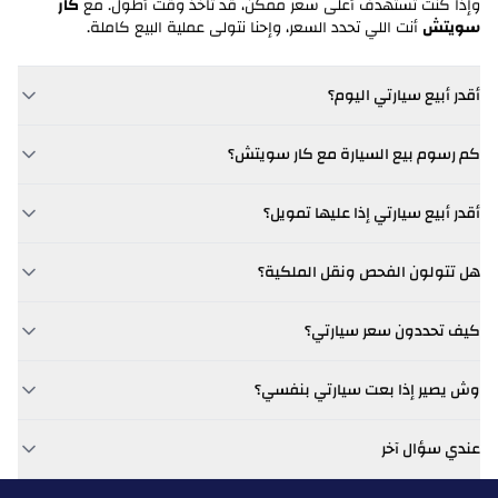
وإذا كنت تستهدف أعلى سعر ممكن، قد تاخذ وقت أطول. مع
كار
بورش
سويتش
أنت اللي تحدد السعر، وإحنا نتولى عملية البيع كاملة.
بروتون
أقدر أبيع سيارتي اليوم؟
ربدان
كم رسوم بيع السيارة مع كار سويتش؟
رام
كار سويتش
رنج روفر
أقدر أبيع سيارتي إذا عليها تمويل؟
كار سويتش
رينو
هل تتولون الفحص ونقل الملكية؟
ريفيان
كيف تحددون سعر سيارتي؟
رووي
وش يصير إذا بعت سيارتي بنفسي؟
رولز رويس
عندي سؤال آخر
روكس
كار سويتش