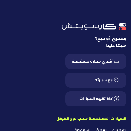
ساب
سامسونج
سيون
بتشتري أو تبيع؟
سيات
خليها علينا
سيريس
أشتري سيارة مستعملة
شيلبي
بيع سيارتك
سكودا
سكاي ويل
أداة تقييم السيارات
سمارت
السيارات المستعملة حسب نوع الهيكل
ساوايست
دفع رباعي للبيع في السعودية