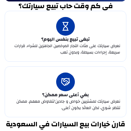
في كم وقت حاب تبيع سيارتك؟
فيسكر
فورثنج
تبغى تبيع بنفس اليوم؟
فوتون
نعرض سيارتك على مئات التجار المرخصين الجاهزين للشراء. قرارات
سريعة، إجراءات بسيطة، وبدون تعب
جي أي سي
جالكسي
جيلي
جينيسيس
بغي أعلى سعر ممكن؟
نعرض سيارتك لمشتريين خواص و جادين'نتفاوض معهم. ممكن
جمس
تنتظر شوي، لكن العائد يكون أعلى.
غولدن دراغون
قارن خيارات بيع السيارات في السعودية