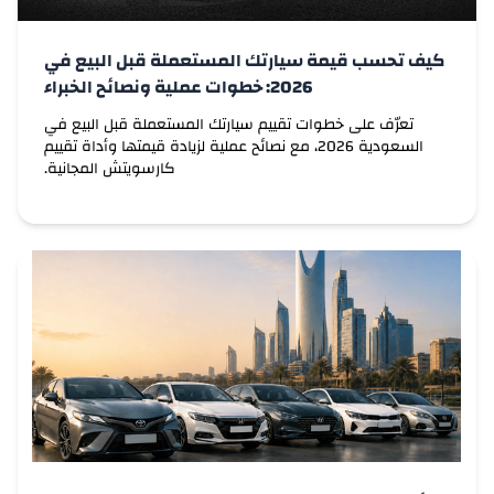
لادا
لامبورغيني
كيف تحسب قيمة سيارتك المستعملة قبل البيع في
2026: خطوات عملية ونصائح الخبراء
لاند روفر
تعرّف على خطوات تقييم سيارتك المستعملة قبل البيع في
السعودية 2026، مع نصائح عملية لزيادة قيمتها وأداة تقييم
لكزس
كارسويتش المجانية.
لي اوتو
ليفان
لينكولن
لوتس
لوسيد
لوكسجين