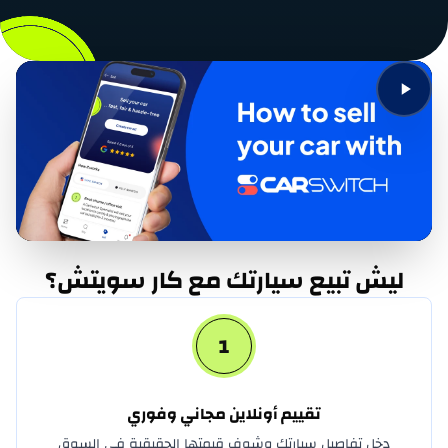
الفا روميو
أشوك ليلاند
استون مارتن
أودي
أفاتر
بايك
ليش تبيع سيارتك مع كار سويتش؟
بنتلي
1
بورجوارد
بريليانس
تقييم أونلاين مجاني وفوري
بوجاتي
دخل تفاصيل سيارتك وشوف قيمتها الحقيقية في السوق