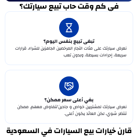
في كم وقت حاب تبيع سيارتك؟
فيسكر
فورثنج
تبغى تبيع بنفس اليوم؟
فوتون
نعرض سيارتك على مئات التجار المرخصين الجاهزين للشراء. قرارات
سريعة، إجراءات بسيطة، وبدون تعب
جي أي سي
جالكسي
جيلي
جينيسيس
بغي أعلى سعر ممكن؟
نعرض سيارتك لمشتريين خواص و جادين'نتفاوض معهم. ممكن
جمس
تنتظر شوي، لكن العائد يكون أعلى.
غولدن دراغون
قارن خيارات بيع السيارات في السعودية