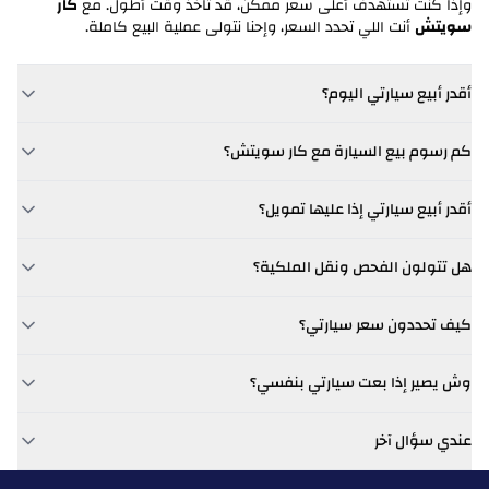
وإذا كنت تستهدف أعلى سعر ممكن، قد تاخذ وقت أطول. مع
كار
بورش
سويتش
أنت اللي تحدد السعر، وإحنا نتولى عملية البيع كاملة.
بروتون
أقدر أبيع سيارتي اليوم؟
ربدان
كم رسوم بيع السيارة مع كار سويتش؟
رام
كار سويتش
رنج روفر
أقدر أبيع سيارتي إذا عليها تمويل؟
كار سويتش
رينو
هل تتولون الفحص ونقل الملكية؟
ريفيان
كيف تحددون سعر سيارتي؟
رووي
وش يصير إذا بعت سيارتي بنفسي؟
رولز رويس
عندي سؤال آخر
روكس
كار سويتش