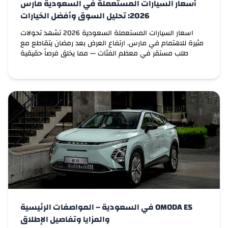
أسعار السيارات المستعملة في السعودية مارس
لينك اند كو
2026: تحليل السوق وأفضل الخيارات
ماهيندرا
اسعار السيارات المستعملة السعودية 2026 تشهد تحولات
مثيرة للاهتمام في مارس. ارتفاع العرض بعد رمضان يتقاطع مع
مازيراتي
طلب مستقر في معظم الفئات — مما يخلق فرصاً حقيقية
للمشتري الذي يعرف كيف يقرأ السوق. إليك تحليلاً صريحاً وشاملاً.
ماكسيوس
لو كنت تدور على سيارات مستعملة للبيع في
السعودية وتبي تشتري أو تبيع سيارتك، منصات
زي كارسويتش تقدر تساعدك في العثور على السيارة المناسبة
مايباخ
اللي تناسب […]
مازدا
ماكلارين
ميركوري
ام جي
OMODA E5 في السعودية – المواصفات الرئيسية
ميني
والمزايا وتفاصيل الإطلاق