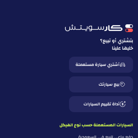
ساب
سامسونج
سيون
بتشتري أو تبيع؟
سيات
خليها علينا
سيريس
أشتري سيارة مستعملة
شيلبي
بيع سيارتك
سكودا
سكاي ويل
أداة تقييم السيارات
سمارت
السيارات المستعملة حسب نوع الهيكل
ساوايست
دفع رباعي للبيع في السعودية