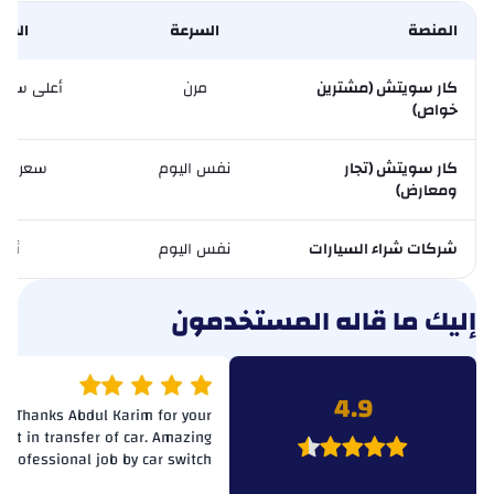
جريت وول
المنصة
السرعة
السع
هافال
كار سويتش (مشترين
مرن
أعلى سعر
هينو
خواص)
هونشي
كار سويتش (تجار
نفس اليوم
سعر ال
ومعارض)
هوانهي
شركات شراء السيارات
همر
نفس اليوم
أقل
إينوس
إليك ما قاله المستخدمون
انفنتي
ايسوزو
4.9
Thanks Abdul Karim for your
ort in transfer of car. Amazing
إيفيكو
professional job by car switch