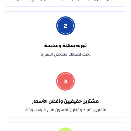
بويك
2
BYD
كاديلاك
تجربة سهلة وسلسة
شانجان
نجيك لمكانك ونفحص السيارة
شيري
كرايسلر
3
سيتروين
مشترين حقيقيين وأفضل الأسعار
CMC
مشتريين أفراد و تجار يتنافسون على شراء سيارتك
دايهاتسو
دنزا