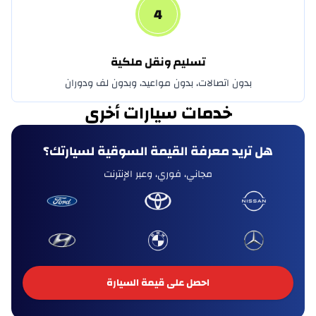
4
DFSK
تسليم ونقل ملكية
دودج
بدون اتصالات، بدون مواعيد، وبدون لف ودوران
دونغ فينغ
خدمات سيارات أخرى
دورسن
هل تريد معرفة القيمة السوقية لسيارتك؟
ايجل
مجاني، فوري، وعبر الإنترنت
اكسيد
فاو بيستون
فاو بيسترن
احصل على قيمة السيارة
فيراري
فيات