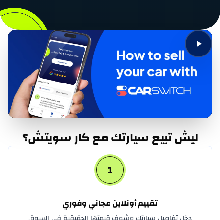
الفا روميو
أشوك ليلاند
استون مارتن
أودي
أفاتر
بايك
ليش تبيع سيارتك مع كار سويتش؟
بنتلي
1
بورجوارد
بريليانس
تقييم أونلاين مجاني وفوري
بوجاتي
دخل تفاصيل سيارتك وشوف قيمتها الحقيقية في السوق