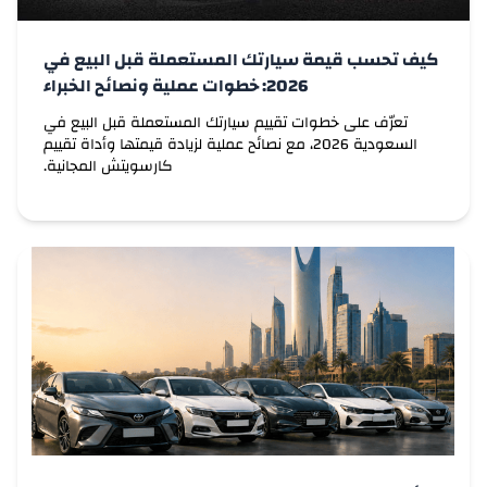
لادا
لامبورغيني
كيف تحسب قيمة سيارتك المستعملة قبل البيع في
2026: خطوات عملية ونصائح الخبراء
لاند روفر
تعرّف على خطوات تقييم سيارتك المستعملة قبل البيع في
السعودية 2026، مع نصائح عملية لزيادة قيمتها وأداة تقييم
لكزس
كارسويتش المجانية.
لي اوتو
ليفان
لينكولن
لوتس
لوسيد
لوكسجين