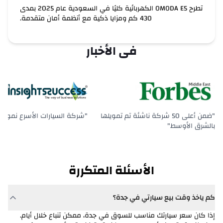
مورغان
تطرح OMODA E5 الكهربائية كليًا في السعودية عام 2025 بمدى
430 كم ومزايا ذكية مع أنظمة أمان متقدمة.
نيو
فى الأخبار
أولدزموبيل
أومودا
أوبل
"ضمن أعلى 50 شركة ناشئة تم تمويلها
"شركة السيارات الأسرع نمواً ف
باجاني
بالشرق الأوسط"
بيجو
بولاريس
الأسئلة المتكررة
بولستار
كم ياخذ وقت بيع سيارتي في جدة؟
بونتياك
إذا كان سعر سيارتك مناسب للسوق في جدة، ممكن تنباع خلال أيام.