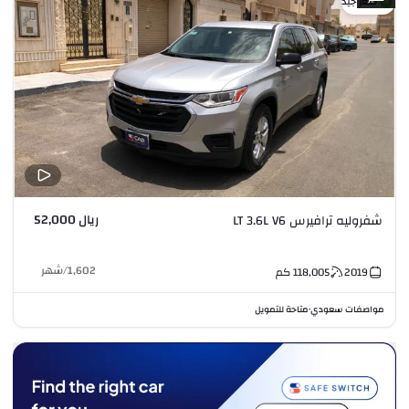
سعر جيد
ريال 52,000
شفروليه ترافيرس LT 3.6L V6
1,602
/
شهر
2019
118,005
كم
مواصفات سعودي
متاحة للتمويل
•