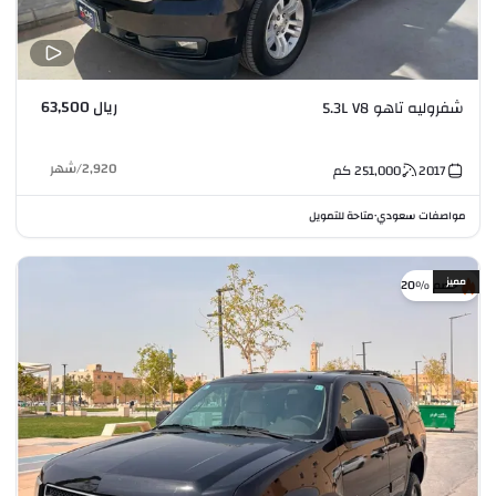
ريال 63,500
شفروليه تاهو 5.3L V8
2,920
/
شهر
2017
251,000
كم
مواصفات سعودي
متاحة للتمويل
•
مميز
خصم %20