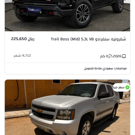
ريال 225,650
شفروليه سلفرادو Trail Boss (Mid) 5.3L V8
4,712
/
شهر
2026
0
كم
مواصفات سعودي
متاحة للتمويل
•
سعر جيد