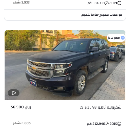
3,933
/
شهر
2019
184,718
كم
مواصفات سعودي
متاحة للتمويل
•
سعر عادل
ريال 56,500
شفروليه تاهو LS 5.3L V8
2,605
/
شهر
2015
212,940
كم