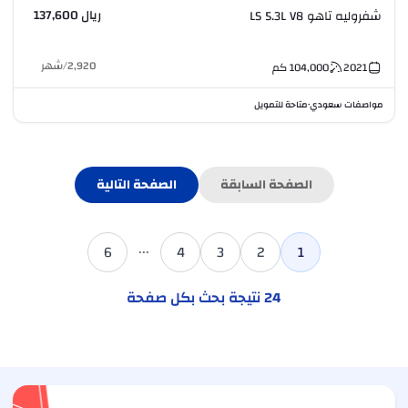
ريال 137,600
شفروليه تاهو LS 5.3L V8
2,920
/
شهر
2021
104,000
كم
مواصفات سعودي
متاحة للتمويل
•
الصفحة السابقة
الصفحة التالية
...
6
4
3
2
1
24
نتيجة بحث بكل صفحة