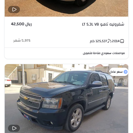
ريال 42,500
شفروليه تاهو LT 5.3L V8
1,975
/
شهر
2014
125,537
كم
مواصفات سعودي
متاحة للتمويل
•
سعر عادل