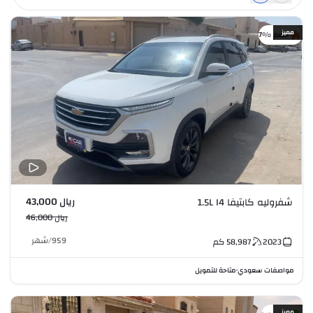
مميز
خصم %7
ريال 43,000
شفروليه كابتيفا 1.5L I4
ريال 46,000
959
/
شهر
2023
58,987
كم
مواصفات سعودي
متاحة للتمويل
•
مميز