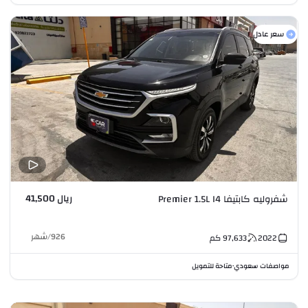
سعر عادل
ريال 41,500
شفروليه كابتيفا Premier 1.5L I4
926
/
شهر
2022
97,633
كم
مواصفات سعودي
متاحة للتمويل
•