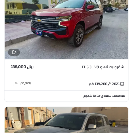
ريال 138,000
شفروليه تاهو LT 5.3L V8
2,928
/
شهر
2021
139,200
كم
مواصفات سعودي
متاحة للتمويل
•