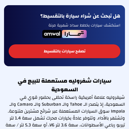
هل تبحث عن شراء سيارة بالتقسيط؟
استكشف سيارات بخطط سداد شهرية مرنة
تصفح سيارات بالتقسيط
سيارات شفروليه مستعملة للبيع في
السعودية
شيفروليه علامة أمريكية راسخة تحظى بحضور قوي في
السعودية، إذ يتصدر الـ Tahoe والـ Suburban والـ Camaro والـ
Impala سوق السيارات المستعملة عبر شرائح مشترين متنوعة.
وتشتهر بالأداء. وتتوفر عادةً بخيارات محرك تشمل سعة 1.4 لتر
تيربو رباعي الأسطوانات، سعة 3.6 لتر V6، أو سعة 5.3 لتر / سعة