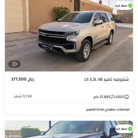
سعر جيد
ريال 177,500
شفروليه تاهو LS 5.3L V8
3,758
/
شهر
2022
37,892
كم
مواصفات سعودي
متاحة للتمويل
•
سعر جيد