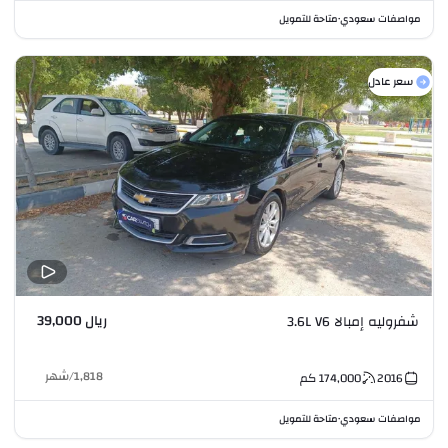
مواصفات سعودي
متاحة للتمويل
•
سعر عادل
ريال 39,000
شفروليه إمبالا 3.6L V6
1,818
/
شهر
2016
174,000
كم
مواصفات سعودي
متاحة للتمويل
•