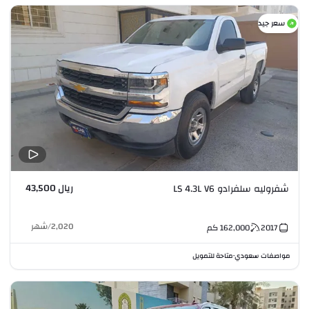
سعر جيد
ريال 43,500
شفروليه سلفرادو LS 4.3L V6
2,020
/
شهر
2017
162,000
كم
مواصفات سعودي
متاحة للتمويل
•