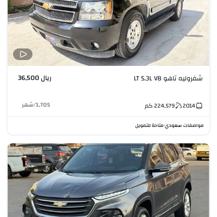
ريال 36,500
شفروليه تاهو LT 5.3L V8
1,705
/
شهر
2014
224,579
كم
مواصفات سعودي
متاحة للتمويل
•