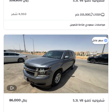
ريال 108,600
شفروليه تاهو 5.3L V8
4,950
/
شهر
2019
155,000
كم
مواصفات سعودي
متاحة للتمويل
•
سعر عادل
ريال 86,000
شفروليه تاهو 5.3L V8