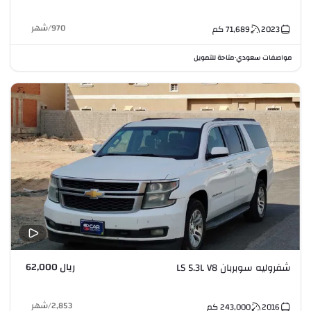
970
/
شهر
2023
71,689
كم
مواصفات سعودي
متاحة للتمويل
•
ريال 62,000
شفروليه سوبربان LS 5.3L V8
2,853
/
شهر
2016
243,000
كم