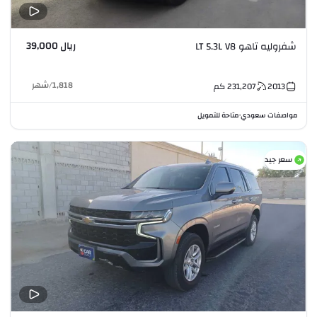
ريال 39,000
شفروليه تاهو LT 5.3L V8
1,818
/
شهر
2013
231,207
كم
مواصفات سعودي
متاحة للتمويل
•
سعر جيد