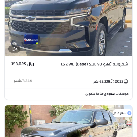
ريال 153,025
شفروليه تاهو LS 2WD (Base) 5.3L V8
3,244
/
شهر
2023
63,338
كم
مواصفات سعودي
متاحة للتمويل
•
سعر عادل