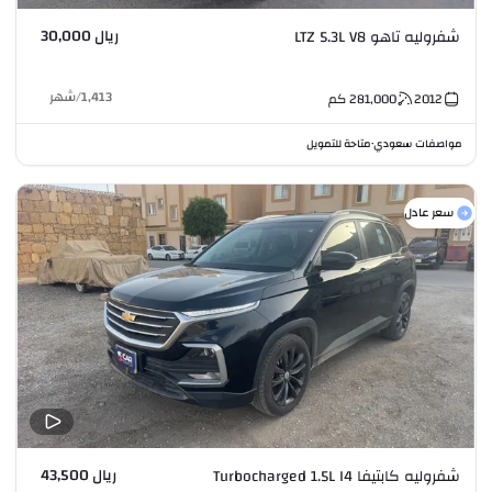
ريال 30,000
شفروليه تاهو LTZ 5.3L V8
1,413
/
شهر
2012
281,000
كم
مواصفات سعودي
متاحة للتمويل
•
سعر عادل
ريال 43,500
شفروليه كابتيفا Turbocharged 1.5L I4