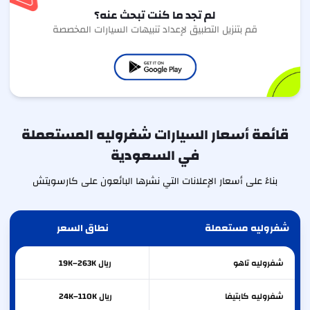
لم تجد ما كنت تبحث عنه؟
قم بتنزيل التطبيق لإعداد تنبيهات السيارات المخصصة
قائمة أسعار السيارات شفروليه المستعملة
في السعودية
بناءً على أسعار الإعلانات التي نشرها البائعون على كارسويتش
شفروليه مستعملة
نطاق السعر
شفروليه
تاهو
ريال 19K–263K
شفروليه
كابتيفا
ريال 24K–110K