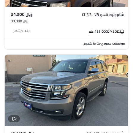
ريال 24,000
شفروليه تاهو LT 5.3L V8
ريال 30,000
1,143
/
شهر
2011
488,000
كم
مواصفات سعودي
متاحة للتمويل
•