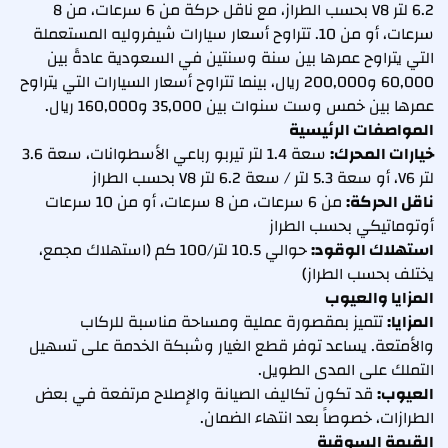
6.2 لتر V8 بحسب الطراز، مع ناقل حركة من 6 سرعات، من 8
سرعات، أو من 10. تتراوح أسعار سيارات شيفروليه المستعملة
التي يتراوح عمرها بين سنة وسنتين في السعودية عادةً بين
60,000 و200,000 ريال، بينما تتراوح أسعار السيارات التي يتراوح
عمرها بين خمس وست سنوات بين 35,000 و160,000 ريال.
المواصفات الرئيسية
خيارات المحرك:
سعة 1.4 لتر تيربو رباعي الأسطوانات، سعة 3.6
لتر V6، أو سعة 5.3 لتر / سعة 6.2 لتر V8 بحسب الطراز
ناقل الحركة:
من 6 سرعات، من 8 سرعات، أو من 10 سرعات
أوتوماتيكي بحسب الطراز
استهلاك الوقود:
حوالي 10.5 لتر/100 كم (استهلاك مجمع،
يختلف بحسب الطراز)
المزايا والعيوب
المزايا:
تتميز بمقصورة عملية ومساحة مناسبة للركاب
والأمتعة. يساعد توفر قطع الغيار وشبكة الخدمة على تسهيل
التملك على المدى الطويل.
العيوب:
قد تكون تكاليف الصيانة والإصلاح مرتفعة في بعض
الطرازات، خصوصاً بعد انتهاء الضمان.
القيمة السوقية