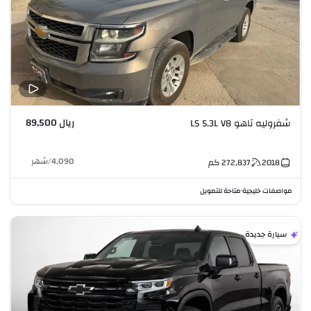
ريال 89,500
شفروليه تاهو LS 5.3L V8
4,090
/
شهر
2018
272,837
كم
مواصفات خليجية
متاحة للتمويل
•
سيارة جديدة