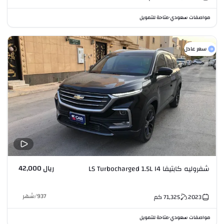
مواصفات سعودي
متاحة للتمويل
•
سعر عادل
ريال 42,000
شفروليه كابتيفا LS Turbocharged 1.5L I4
937
/
شهر
2023
71,325
كم
مواصفات سعودي
متاحة للتمويل
•