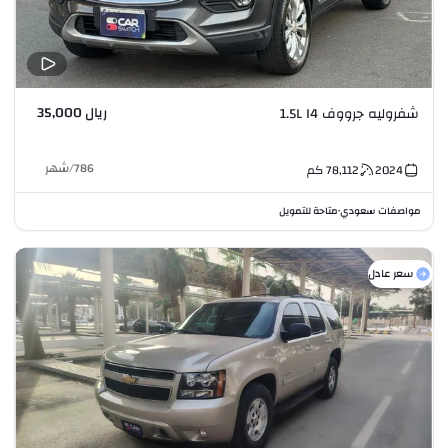
ريال 35,000
شفروليه جرووف 1.5L I4
786
/
شهر
2024
78,112
كم
مواصفات سعودي
متاحة للتمويل
•
سعر عادل