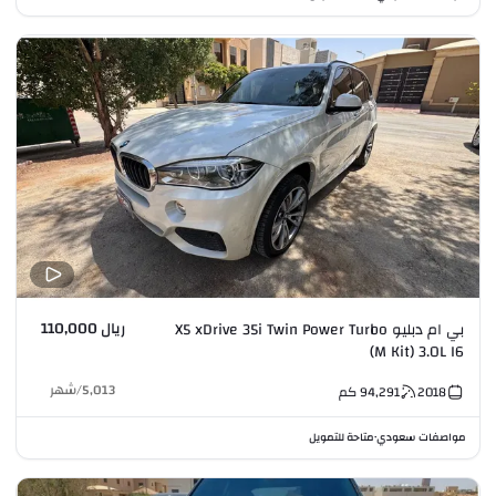
ريال 110,000
بي ام دبليو X5 xDrive 35i Twin Power Turbo
(M Kit) 3.0L I6
5,013
/
شهر
2018
94,291
كم
مواصفات سعودي
متاحة للتمويل
•