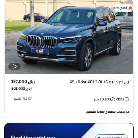
خصم %4
ريال 197,000
بي ام دبليو X5 xDrive40i 3.0L I6
ريال 205,000
4,167
/
شهر
2023
70,500
كم
مواصفات سعودي
متاحة للتمويل
•