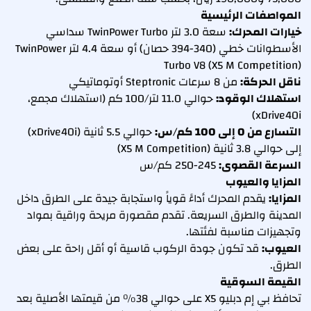
المواصفات الرئيسية
خيارات المحرك:
سعة 3.0 لتر TwinPower Turbo سداسي
الأسطوانات خطي (340-394 حصان) أو سعة 4.4 لتر TwinPower
Turbo V8 (X5 M Competition)
ناقل الحركة:
من 8 سرعات Steptronic أوتوماتيكي
استهلاك الوقود:
حوالي 11.0 لتر/100 كم (استهلاك مجمع،
xDrive40i)
التسارع من 0 إلى 100 كم/س:
حوالي 5.5 ثانية (xDrive40i)
إلى حوالي 3.8 ثانية (X5 M Competition)
السرعة القصوى:
245-250 كم/س
المزايا والعيوب
المزايا:
يقدم المحرك أداءً قوياً واستجابة جيدة على الطرق داخل
المدينة والطرق السريعة. تقدم مقصورة مريحة وراقية بمواد
وتجهيزات مناسبة لفئتها.
العيوب:
قد تكون جودة الركوب قاسية أو أقل راحة على بعض
الطرق.
القيمة السوقية
تحافظ بي إم دبليو X5 على حوالي 38% من قيمتها الأصلية بعد