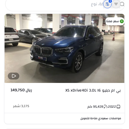
2
سعر ممتاز
ريال 149,750
بي ام دبليو X5 xDrive40i 3.0L I6
3,175
/
شهر
2022
95,439
كم
مواصفات سعودي
متاحة للتمويل
•