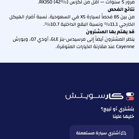
مرور 5 سنوات — أقل من لكزس RX350 (42%).
نتائج الفحص
من بين 85 فحصاً لسيارة X5 في السعودية. نسبة أضرار الهيكل
الخارجي 11.1% ونسبة البقع الداخلية 10.7%.
قد يهتم بها المشترون
ينظر المشترون أيضاً إلى مرسيدس-بنز GLE، أودي Q7، وبورش
Cayenne عند مقارنة الخيارات المتوفرة.
بتشتري أو تبيع؟
خليها علينا
أشتري سيارة مستعملة