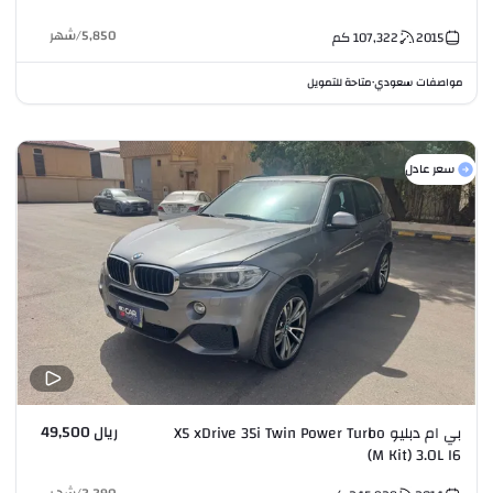
5,850
/
شهر
2015
107,322
كم
مواصفات سعودي
متاحة للتمويل
•
سعر عادل
ريال 49,500
بي ام دبليو X5 xDrive 35i Twin Power Turbo
(M Kit) 3.0L I6