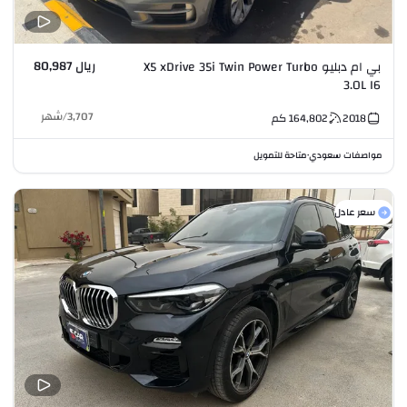
ريال 80,987
بي ام دبليو X5 xDrive 35i Twin Power Turbo
3.0L I6
3,707
/
شهر
2018
164,802
كم
مواصفات سعودي
متاحة للتمويل
•
سعر عادل