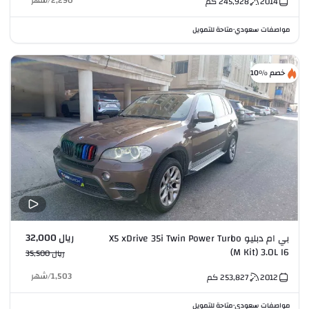
2,290
/
شهر
2014
245,928
كم
مواصفات سعودي
متاحة للتمويل
•
خصم %10
ريال 32,000
بي ام دبليو X5 xDrive 35i Twin Power Turbo
(M Kit) 3.0L I6
ريال 35,500
1,503
/
شهر
2012
253,827
كم
مواصفات سعودي
متاحة للتمويل
•