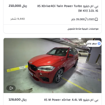
ريال 210,000
بي ام دبليو X5 XDrive40i Twin Power Turbo
(M Kit) 3.0L I6
4,440
/
شهر
2021
39,000
كم
مواصفات خليجية
متاحة للتمويل
•
سعر عادل
ريال 128,600
بي ام دبليو X5 M Power xDrive 4.4L V8