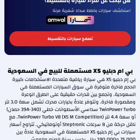
هل تبحث عن شراء سيارة بالتقسيط؟
استكشف سيارات بخطط سداد شهرية مرنة
تصفح سيارات بالتقسيط
بي ام دبليو X5 مستعملة للبيع في السعودية
بي إم دبليو X5 هي سيارة رياضية متعددة الاستخدامات كبيرة
الحجم فاخرة متوفرة في سوق السيارات المستعملة في
السعودية. وتجمع بين قدرات حقيقية على الطرق الوعرة
ومقصورة فاخرة. وتتوفر عادةً بخيارات محرك تشمل سعة 3.0 لتر
TwinPower Turbo سداسي الأسطوانات خطي (340-394 حصان)
أو سعة 4.4 لتر TwinPower Turbo V8 (X5 M Competition)، مع
ناقل حركة من 8 سرعات Steptronic أوتوماتيكي. تتراوح أسعار
سيارات بي إم دبليو X5 المستعملة في السعودية عادةً بين
75,000 و190,000 ريال، بحسب سنة الصنع والممشى.