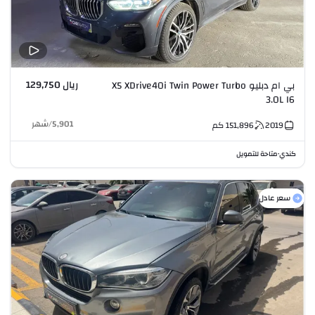
ريال 129,750
بي ام دبليو X5 XDrive40i Twin Power Turbo
3.0L I6
5,901
/
شهر
2019
151,896
كم
كندي
متاحة للتمويل
•
سعر عادل