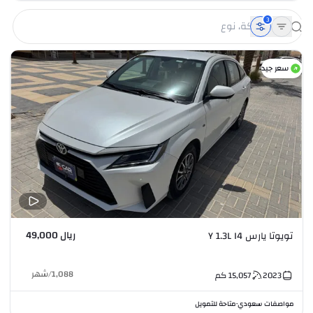
3
سعر جيد
ريال 49,000
تويوتا يارس Y 1.3L I4
1,088
/
شهر
2023
15,057
كم
مواصفات سعودي
متاحة للتمويل
•