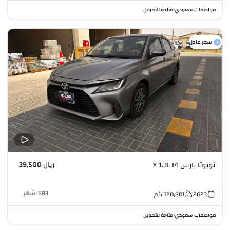
مواصفات سعودي
متاحة للتمويل
•
سعر عادل
ريال 39,500
تويوتا يارس Y 1.3L I4
883
/
شهر
2023
120,801
كم
مواصفات سعودي
متاحة للتمويل
•