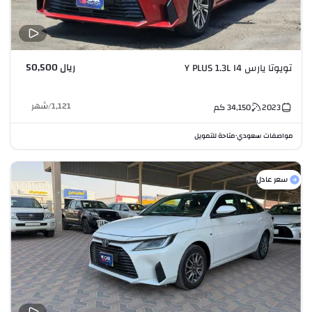
ريال 50,500
تويوتا يارس Y PLUS 1.3L I4
1,121
/
شهر
2023
34,150
كم
مواصفات سعودي
متاحة للتمويل
•
سعر عادل