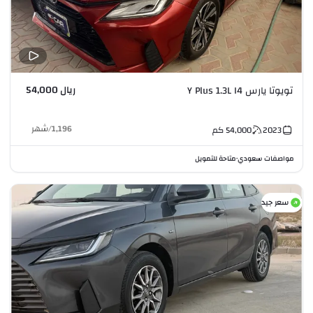
ريال 54,000
تويوتا يارس Y Plus 1.3L I4
1,196
/
شهر
2023
54,000
كم
مواصفات سعودي
متاحة للتمويل
•
سعر جيد