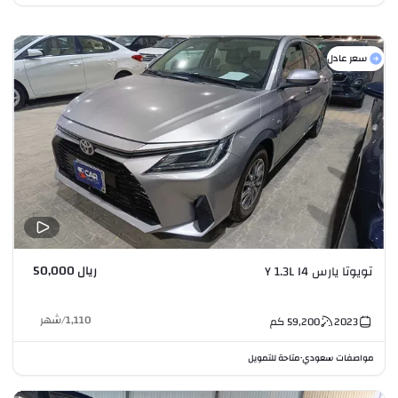
سعر عادل
ريال 50,000
تويوتا يارس Y 1.3L I4
1,110
/
شهر
2023
59,200
كم
مواصفات سعودي
متاحة للتمويل
•