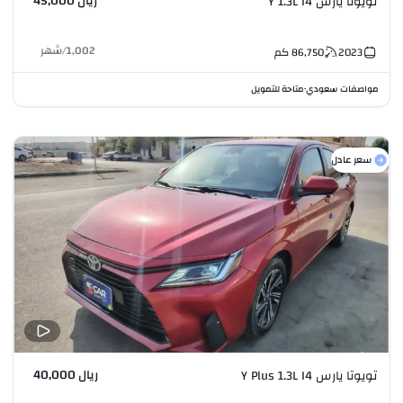
ريال 45,000
تويوتا يارس Y 1.3L I4
1,002
/
شهر
2023
86,750
كم
مواصفات سعودي
متاحة للتمويل
•
سعر عادل
ريال 40,000
تويوتا يارس Y Plus 1.3L I4