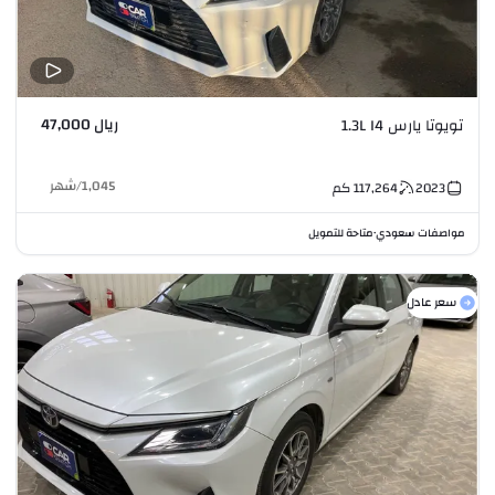
ريال 47,000
تويوتا يارس 1.3L I4
1,045
/
شهر
2023
117,264
كم
مواصفات سعودي
متاحة للتمويل
•
سعر عادل