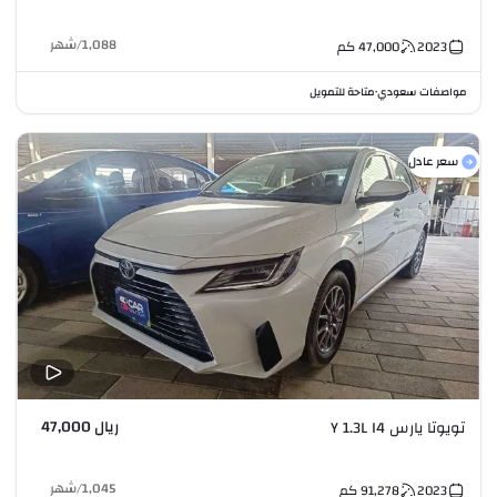
1,088
/
شهر
2023
47,000
كم
مواصفات سعودي
متاحة للتمويل
•
سعر عادل
ريال 47,000
تويوتا يارس Y 1.3L I4
1,045
/
شهر
2023
91,278
كم