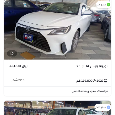
سعر جيد
ريال 43,000
تويوتا يارس Y 1.3L I4
959
/
شهر
2023
126,000
كم
مواصفات سعودي
متاحة للتمويل
•
سعر عادل