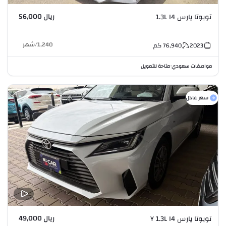
ريال 56,000
تويوتا يارس 1.3L I4
1,240
/
شهر
2023
76,940
كم
مواصفات سعودي
متاحة للتمويل
•
سعر عادل
ريال 49,000
تويوتا يارس Y 1.3L I4