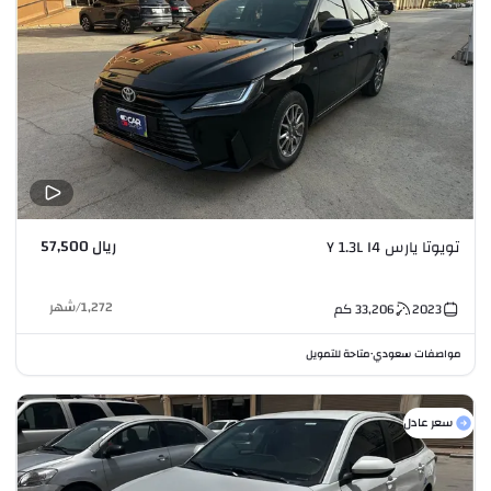
ريال 57,500
تويوتا يارس Y 1.3L I4
1,272
/
شهر
2023
33,206
كم
مواصفات سعودي
متاحة للتمويل
•
سعر عادل