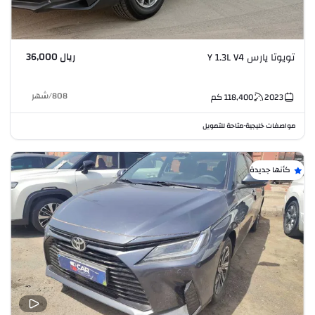
ريال 36,000
تويوتا يارس Y 1.3L V4
808
/
شهر
2023
118,400
كم
مواصفات خليجية
متاحة للتمويل
•
كأنها جديدة