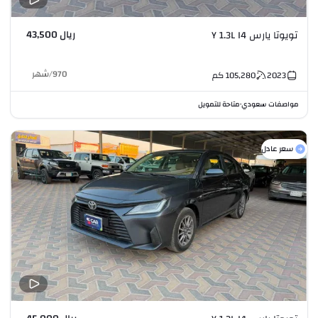
ريال 43,500
تويوتا يارس Y 1.3L I4
970
/
شهر
2023
105,280
كم
مواصفات سعودي
متاحة للتمويل
•
سعر عادل