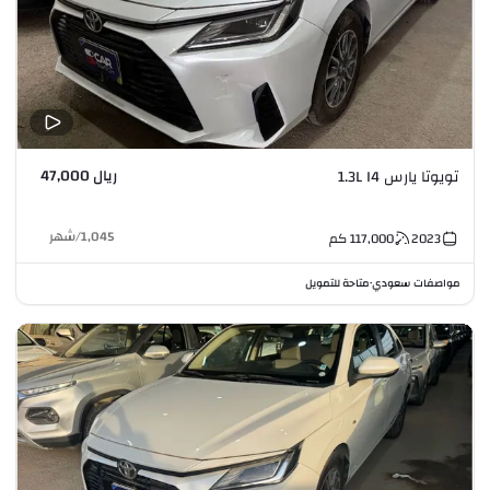
ريال 47,000
تويوتا يارس 1.3L I4
1,045
/
شهر
2023
117,000
كم
مواصفات سعودي
متاحة للتمويل
•