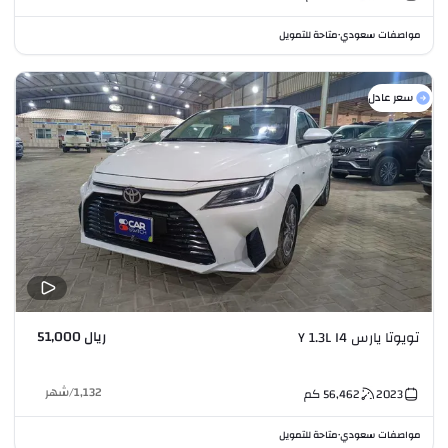
مواصفات سعودي
متاحة للتمويل
•
سعر عادل
ريال 51,000
تويوتا يارس Y 1.3L I4
1,132
/
شهر
2023
56,462
كم
مواصفات سعودي
متاحة للتمويل
•