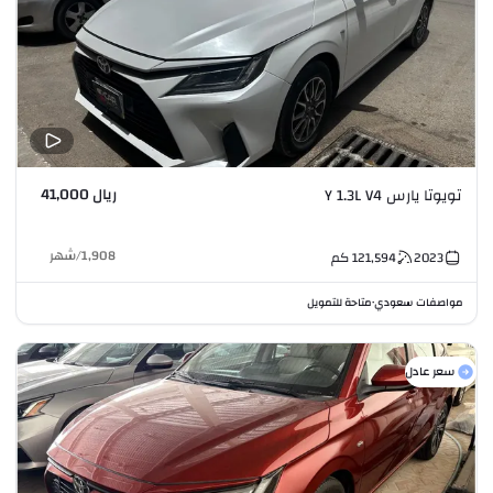
ريال 41,000
تويوتا يارس Y 1.3L V4
1,908
/
شهر
2023
121,594
كم
مواصفات سعودي
متاحة للتمويل
•
سعر عادل