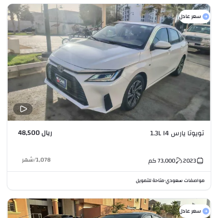
سعر عادل
ريال 48,500
تويوتا يارس 1.3L I4
1,078
/
شهر
2023
73,000
كم
مواصفات سعودي
متاحة للتمويل
•
سعر عادل