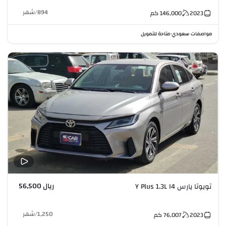
894
/
شهر
2023
146,000
كم
مواصفات سعودي
متاحة للتمويل
•
ريال 56,500
تويوتا يارس Y Plus 1.3L I4
1,250
/
شهر
2023
76,007
كم