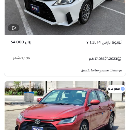
ريال 54,000
تويوتا يارس Y 1.3L I4
1,196
/
شهر
2023
17,085
كم
مواصفات سعودي
متاحة للتمويل
•
سعر عادل