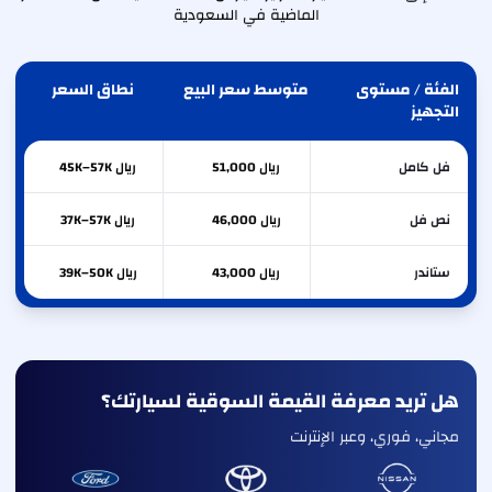
الماضية في السعودية
الفئة / مستوى
متوسط سعر البيع
نطاق السعر
التجهيز
فل كامل
ريال 51,000
ريال 45K–57K
نص فل
ريال 46,000
ريال 37K–57K
ستاندر
ريال 43,000
ريال 39K–50K
هل تريد معرفة القيمة السوقية لسيارتك؟
مجاني، فوري، وعبر الإنترنت