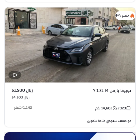
خصم %6
ريال 51,500
تويوتا يارس Y 1.3L I4
ريال 54,500
1,142
/
شهر
2023
14,602
كم
مواصفات سعودي
متاحة للتمويل
•