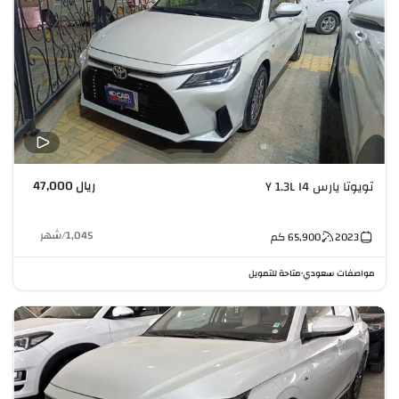
ريال 47,000
تويوتا يارس Y 1.3L I4
1,045
/
شهر
2023
65,900
كم
مواصفات سعودي
متاحة للتمويل
•