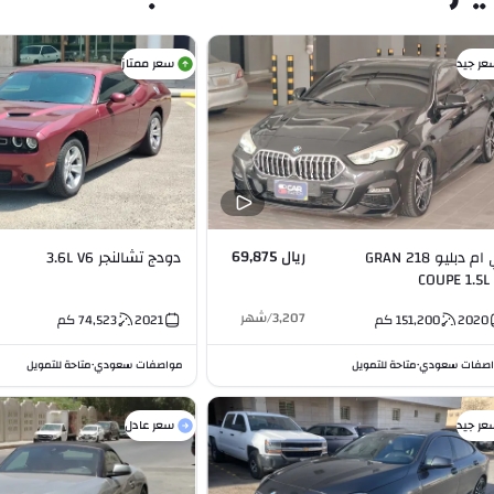
عر جيد
سعر ممتاز
ريال 69,875
بي ام دبليو 218 GRAN
دودج تشالنجر 3.6L V6
COUPE 1.5L 
3,207
/
شهر
2020
151,200
كم
2021
74,523
كم
صفات سعودي
متاحة للتمويل
مواصفات سعودي
متاحة للتمويل
•
•
عر جيد
سعر عادل