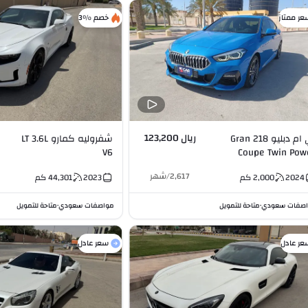
عر ممتاز
خصم %3
ريال 123,200
بي ام دبليو 218 Gran
شفروليه كمارو LT 3.6L
V6
Coupe Twin Pow
Turbo (M Kit) 1.5L 
2,617
/
شهر
2024
2,000
كم
2023
44,301
كم
صفات سعودي
متاحة للتمويل
مواصفات سعودي
متاحة للتمويل
•
•
عر عادل
سعر عادل