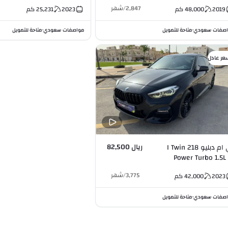
2,847
/
شهر
2019
48,000
كم
2023
25,231
كم
صفات سعودي
متاحة للتمويل
مواصفات سعودي
متاحة للتمويل
•
•
عر عادل
ريال 82,500
بي ام دبليو 218 I Twin
Power Turbo 1
3,775
/
شهر
2023
42,000
كم
صفات سعودي
متاحة للتمويل
•