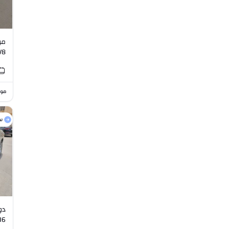
L V8
موا
س
I6