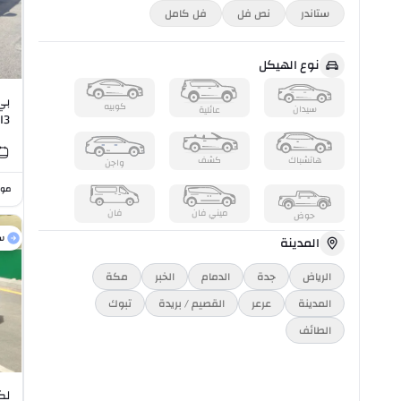
ستاندر
نص فل
فل كامل
نوع الهيكل
كوبيه
سيدان
عائلية
.5L I3
هاتشباك
كشف
واجن
موا
ميني فان
فان
حوض
س
المدينة
الرياض
جدة
الدمام
الخبر
مكة
المدينة
عرعر
القصيم / بريدة
تبوك
الطائف
لكزس 