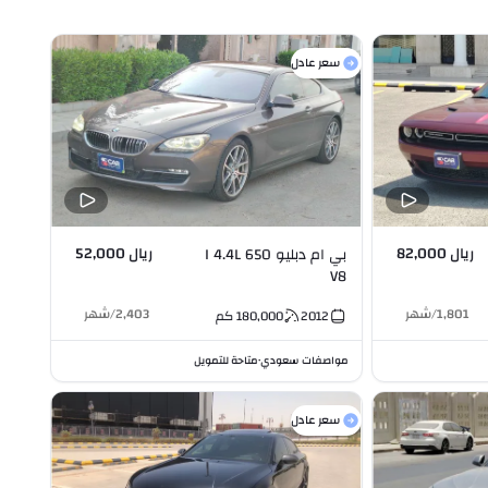
سعر عادل
ريال 82,000
ريال 52,000
بي ام دبليو 650 I 4.4L
V8
1,801
/
شهر
2,403
/
شهر
2012
180,000
كم
مواصفات سعودي
متاحة للتمويل
•
سعر عادل