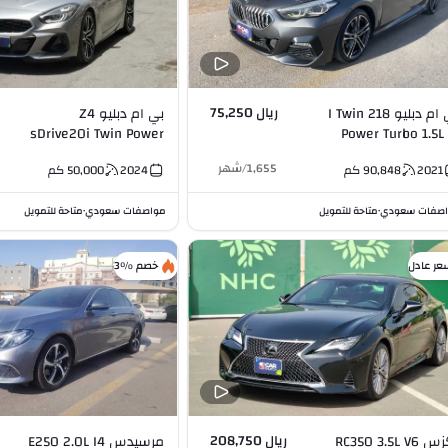
ريال 75,250
بي ام دبليو 218 I Twin
بي ام دبليو Z4
sDrive20i Twin Power
Power Turbo 1
Turbo (M Kit) 2.0L I4
1,655
/
شهر
2021
90,848
كم
2024
50,000
كم
صفات سعودي
متاحة للتمويل
مواصفات سعودي
متاحة للتمويل
•
•
عر عادل
خصم %3
ريال 208,750
RC350 3.5L V6
مرسيدس E250 2.0L I4