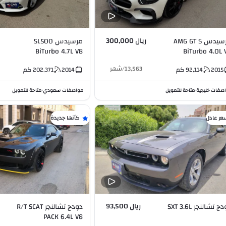
ريال 300,000
مرسيدس AMG GT S
مرسيدس SL500
BiTurbo 4.7L V8
BiTurbo 4.0
13,563
/
شهر
2015
92,114
كم
2014
202,371
كم
صفات خليجية
متاحة للتمويل
مواصفات سعودي
متاحة للتمويل
•
•
عر عادل
كأنها جديدة
ريال 93,500
دودج تشالنجر SXT 3.6L
دودج تشالنجر R/T SCAT
PACK 6.4L V8