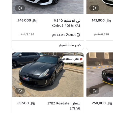
ريال 143,000
ريال 246,000
بي ام دبليو M240
XDrive2 40i M KAT
3.0L I6
6,498
/
شهر
5,196
/
شهر
2025
13,146
كم
كوري
متاحة للتمويل
•
قابل للتفاوض
ريال 250,000
ريال 89,500
نيسان 370Z Roadster
3.7L V6