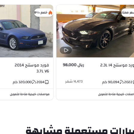
عر ممتاز
خصم %8
ريال 98,000
د موستنج 2.3L I4
فورد موستنج 2014
3.7L V6
4,473
/
شهر
2022
90,094
كم
2014
320,000
كم
صفات خليجية
متاحة للتمويل
مواصفات خليجية
متاحة للتمويل
•
•
ارات مستعملة مشابهة