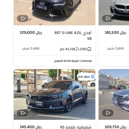
ريال 181,500
ريال 129,000
أودي RS7 S-LINE 4.0L
V8
3,842
/
شهر
5,868
/
شهر
2015
41,218
كم
مواصفات خليجية
متاحة للتمويل
•
سعر عادل
ريال 109,750
ريال 145,400
شفروليه كمارو RS