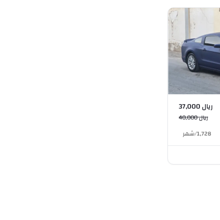
ريال 37,000
ريال 40,000
1,728
/
شهر