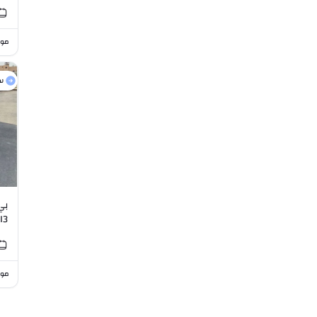
موا
س
.5L I3
موا