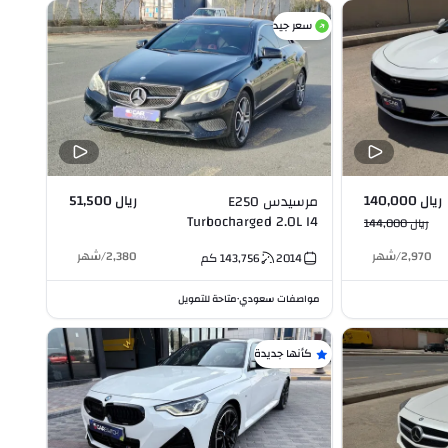
سعر جيد
ريال 140,000
ريال 51,500
مرسيدس E250
Turbocharged 2.0L I4
ريال 144,000
2,970
/
شهر
2,380
/
شهر
2014
143,756
كم
مواصفات سعودي
متاحة للتمويل
•
كأنها جديدة