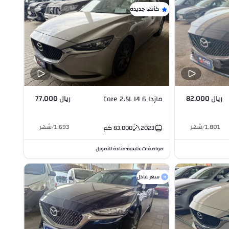
كأنها جديدة
ريال 82,000
ريال 77,000
مازدا 6 Core 2.5L I4
1,801
/
شهر
1,693
/
شهر
2023
83,000
كم
مواصفات خليجية
متاحة للتمويل
•
سعر عادل