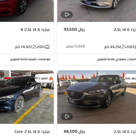
ريال 93,500
6 2.5L I4
مازدا 6 R 2.5L I4
2,050
/
شهر
2025
44,252
كم
2021
74,922
كم
صفات سعودي
متاحة للتمويل
مواصفات خليجية
متاحة للتمويل
•
•
عر عادل
خصم %4
ريال 68,500
6 2.5L I4
مازدا 6 Core 2.5L I4