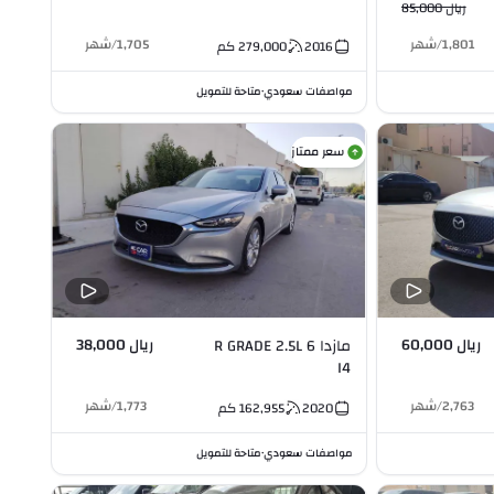
ريال 85,000
1,801
/
شهر
1,705
/
شهر
2016
279,000
كم
مواصفات سعودي
متاحة للتمويل
•
سعر ممتاز
ريال 60,000
ريال 38,000
مازدا 6 R GRADE 2.5L
I4
2,763
/
شهر
1,773
/
شهر
2020
162,955
كم
مواصفات سعودي
متاحة للتمويل
•