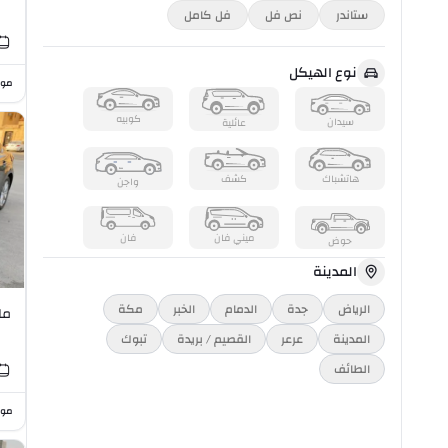
ستاندر
نص فل
فل كامل
نوع الهيكل
موا
كوبيه
سيدان
عائلية
هاتشباك
كشف
واجن
ميني فان
فان
حوض
المدينة
الرياض
جدة
الدمام
الخبر
مكة
مازدا 
المدينة
عرعر
القصيم / بريدة
تبوك
الطائف
موا