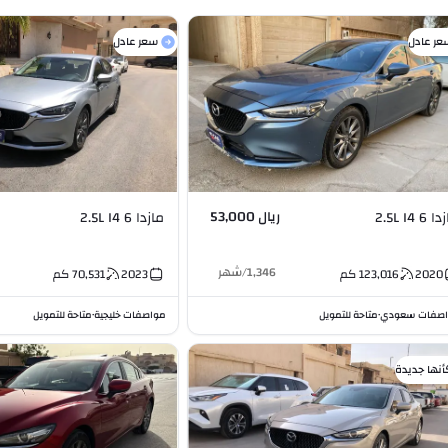
عر عادل
سعر عادل
ريال 53,000
6 2.5L I4
مازدا 6 2.5L I4
1,346
/
شهر
2020
123,016
كم
2023
70,531
كم
صفات سعودي
متاحة للتمويل
مواصفات خليجية
متاحة للتمويل
•
•
أنها جديدة