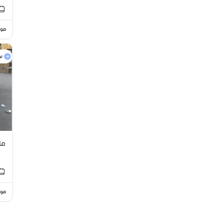
موا
س
مازدا 6 
موا