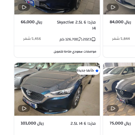
ريال 84,000
ريال 66,000
مازدا 6 Skyactive 2.5L
I4
1,844
/
شهر
1,456
/
شهر
2023
126,700
كم
مواصفات سعودي
متاحة للتمويل
•
كأنها جديدة
ريال 75,000
ريال 101,000
مازدا 6 2.5L I4