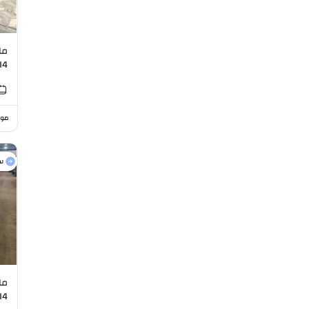
I4
موا
س
I4