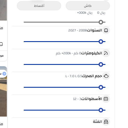
كاش
أقساط
ريال
0
ريال
300k+
مازدا 
السنوات
2027
-
2008
الكيلومترات
0 كم
-
200k+ كم
موا
س
حجم المحرك
-
7.0 L
0.5 L
الأسطوانات
12
-
3
الفئة
مازدا 