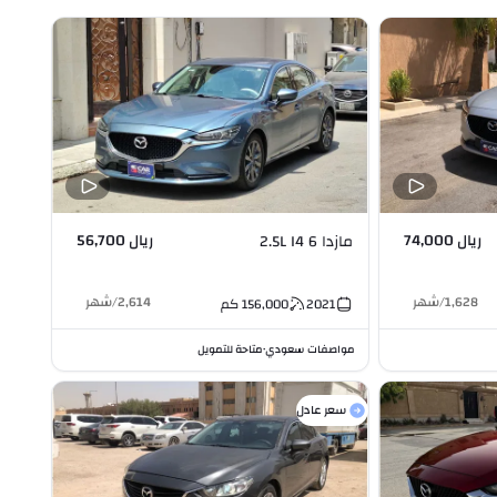
ريال 74,000
ريال 56,700
مازدا 6 2.5L I4
1,628
/
شهر
2,614
/
شهر
2021
156,000
كم
مواصفات سعودي
متاحة للتمويل
•
سعر عادل