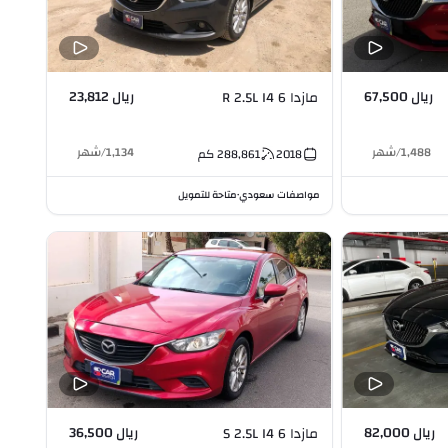
ريال 67,500
ريال 23,812
مازدا 6 R 2.5L I4
1,488
/
شهر
1,134
/
شهر
2018
288,861
كم
مواصفات سعودي
متاحة للتمويل
•
ريال 82,000
ريال 36,500
مازدا 6 S 2.5L I4