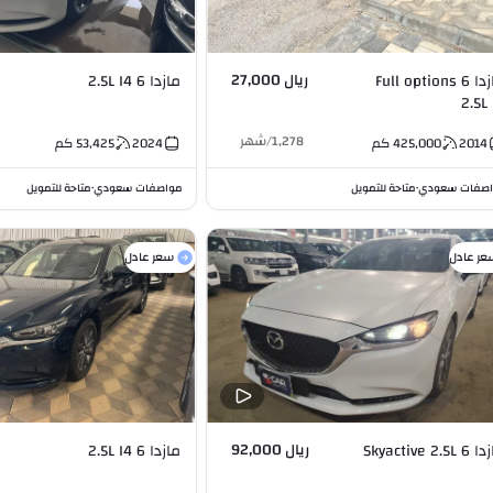
ريال 27,000
مازدا 6 Full options
مازدا 6 2.5L I4
2.5L 
1,278
/
شهر
2014
425,000
كم
2024
53,425
كم
صفات سعودي
متاحة للتمويل
مواصفات سعودي
متاحة للتمويل
•
•
عر عادل
سعر عادل
ريال 92,000
مازدا 6 Skyactive 2.5L
مازدا 6 2.5L I4