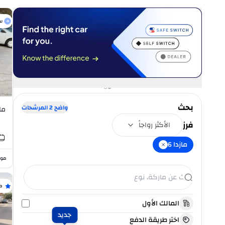
س
بحث
واضح
2
المرشحات
مازدا 
فرز
الأكثر رواجاً
مازدا 6
موا
ك
المالك الأول
جديد
اختر طريقة الدفع