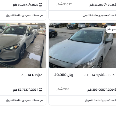
2,017
/
شهر
2025
17,289
كم
2023
50,287
كم
صفات سعودي
متاحة للتمويل
مواصفات سعودي
متاحة للتمويل
•
•
عر عادل
ريال 20,000
ستاندرد 2.0L I4
مازدا 6 2.5L I4
963
/
شهر
2014
399,000
كم
2024
52,753
كم
صفات خليجية
متاحة للتمويل
مواصفات سعودي
متاحة للتمويل
•
•