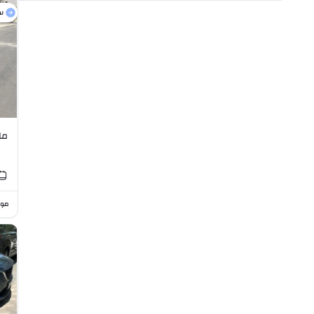
س
مازدا 
موا