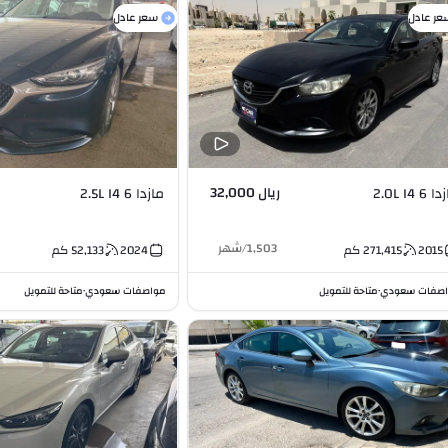
عر عادل
سعر عادل
ريال 32,000
6 2.0L I4
مازدا 6 2.5L I4
1,503
/
شهر
2015
271,415
كم
2024
52,133
كم
صفات سعودي
متاحة للتمويل
مواصفات سعودي
متاحة للتمويل
•
•