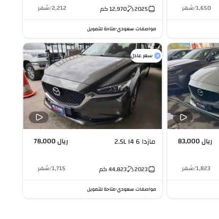
1,650
/
شهر
2,212
/
شهر
2025
12,970
كم
مواصفات سعودي
متاحة للتمويل
•
سعر عادل
ريال 83,000
ريال 78,000
مازدا 6 2.5L I4
1,823
/
شهر
1,715
/
شهر
2023
44,823
كم
مواصفات سعودي
متاحة للتمويل
•