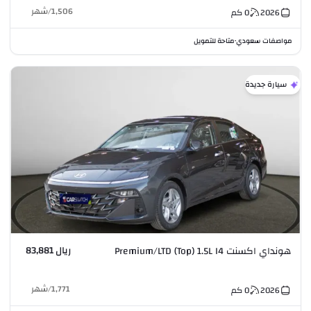
1,506
/
شهر
2026
0
كم
مواصفات سعودي
متاحة للتمويل
•
سيارة جديدة
ريال 83,881
هونداي اكسنت Premium/LTD (Top) 1.5L I4
1,771
/
شهر
2026
0
كم