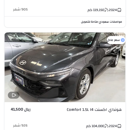
905
/
شهر
2024
119,150
كم
مواصفات سعودي
متاحة للتمويل
•
سعر عادل
ريال 41,500
هونداي اكسنت Comfort 1.5L I4
926
/
شهر
2024
104,000
كم