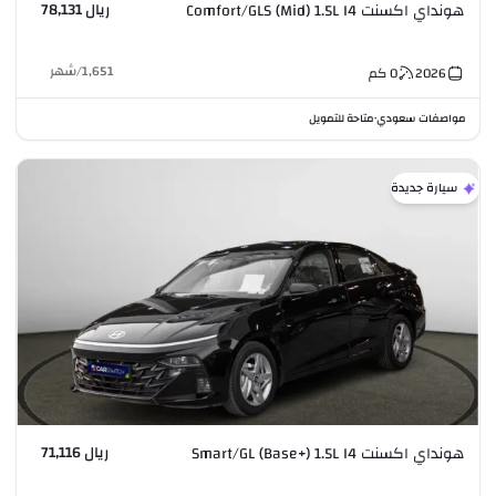
ريال 78,131
هونداي اكسنت Comfort/GLS (Mid) 1.5L I4
1,651
/
شهر
2026
0
كم
مواصفات سعودي
متاحة للتمويل
•
سيارة جديدة
ريال 71,116
هونداي اكسنت Smart/GL (Base+) 1.5L I4