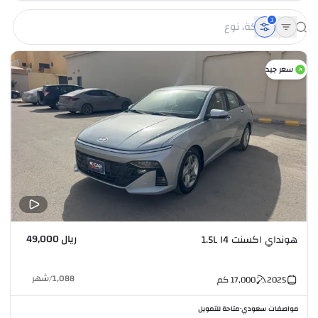
3
سعر جيد
ريال 49,000
هونداي اكسنت 1.5L I4
1,088
/
شهر
2025
17,000
كم
مواصفات سعودي
متاحة للتمويل
•