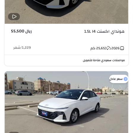
ريال 55,500
هونداي اكسنت 1.5L I4
1,229
/
شهر
2026
25,653
كم
مواصفات سعودي
متاحة للتمويل
•
سعر عادل