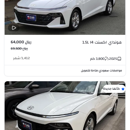
ريال 64,000
هونداي اكسنت 1.5L I4
ريال 69,500
1,412
/
شهر
2025
3,800
كم
مواصفات سعودي
متاحة للتمويل
•
كأنها جديدة