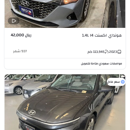
ريال 42,000
هونداي اكسنت 1.4L I4
937
/
شهر
2023
113,945
كم
مواصفات سعودي
متاحة للتمويل
•
سعر عادل