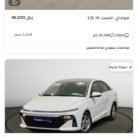
ريال 46,500
هونداي اكسنت 1.5L I4
1,034
/
شهر
2024
92,998
كم
مواصفات سعودي
متاحة للتمويل
•
سيارة جديدة