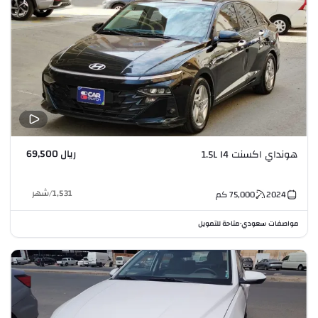
ريال 69,500
هونداي اكسنت 1.5L I4
1,531
/
شهر
2024
75,000
كم
مواصفات سعودي
متاحة للتمويل
•