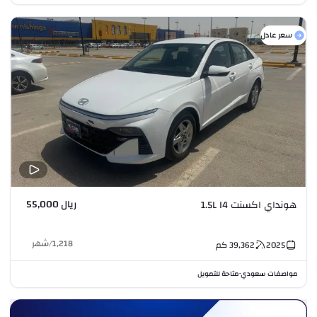
سعر عادل
ريال 55,000
هونداي اكسنت 1.5L I4
1,218
/
شهر
2025
39,362
كم
مواصفات سعودي
متاحة للتمويل
•