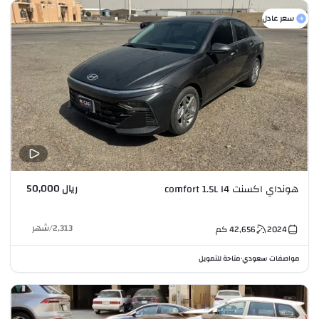
سعر عادل
ريال 50,000
هونداي اكسنت comfort 1.5L I4
2,313
/
شهر
2024
42,656
كم
مواصفات سعودي
متاحة للتمويل
•