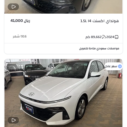
ريال 41,000
هونداي اكسنت 1.5L I4
916
/
شهر
2024
89,662
كم
مواصفات سعودي
متاحة للتمويل
•
سعر عادل