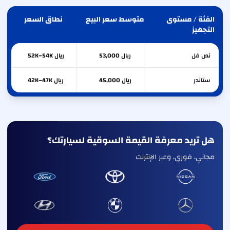
الفئة / مستوى
متوسط سعر البيع
نطاق السعر
التجهيز
نص فل
ريال 53,000
ريال 52K–54K
ستاندر
ريال 45,000
ريال 42K–47K
هل تريد معرفة القيمة السوقية لسيارتك؟
مجاني، فوري، وعبر الإنترنت