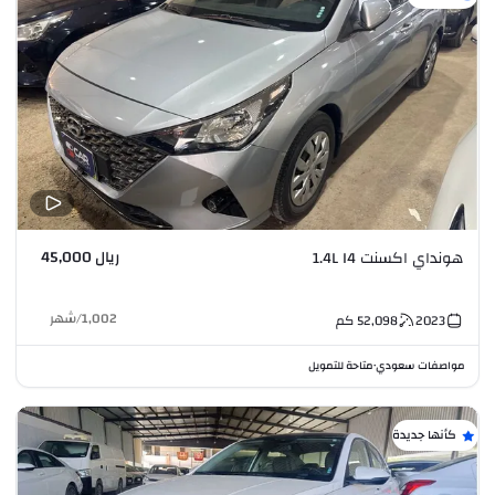
ريال 45,000
هونداي اكسنت 1.4L I4
1,002
/
شهر
2023
52,098
كم
مواصفات سعودي
متاحة للتمويل
•
كأنها جديدة