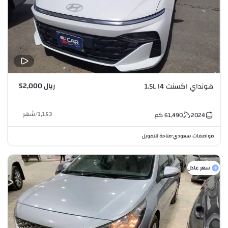
ريال 52,000
هونداي اكسنت 1.5L I4
1,153
/
شهر
2024
61,490
كم
مواصفات سعودي
متاحة للتمويل
•
سعر عادل