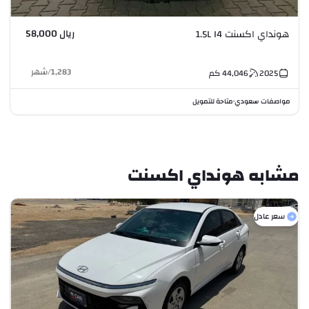
ريال 58,000
هونداي اكسنت 1.5L I4
1,283
/
شهر
2025
44,046
كم
مواصفات سعودي
متاحة للتمويل
•
مشابه هونداي اكسنت
سعر عادل