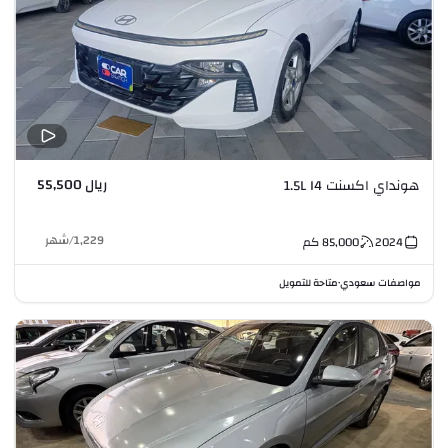
ريال 55,500
هونداي اكسنت 1.5L I4
1,229
/
شهر
2024
85,000
كم
مواصفات سعودي
متاحة للتمويل
•