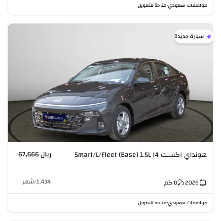
مواصفات سعودي
متاحة للتمويل
•
سيارة جديدة
ريال 67,666
هونداي اكسنت Smart/L/Fleet (Base) 1.5L I4
1,434
/
شهر
2026
0
كم
مواصفات سعودي
متاحة للتمويل
•