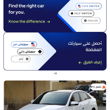
خصم %8