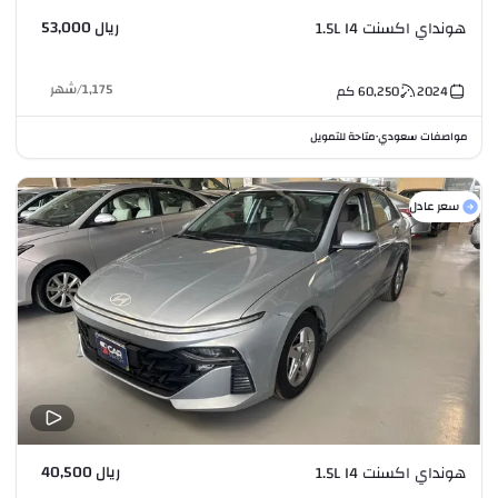
ريال 53,000
هونداي اكسنت 1.5L I4
1,175
/
شهر
2024
60,250
كم
مواصفات سعودي
متاحة للتمويل
•
سعر عادل
ريال 40,500
هونداي اكسنت 1.5L I4