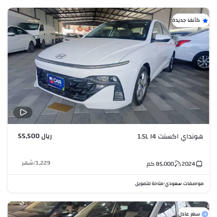
كأنها جديدة
ريال 55,500
هونداي اكسنت 1.5L I4
1,229
/
شهر
2024
85,000
كم
مواصفات سعودي
متاحة للتمويل
•
سعر عادل