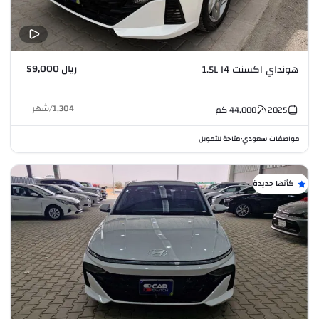
ريال 59,000
هونداي اكسنت 1.5L I4
1,304
/
شهر
2025
44,000
كم
مواصفات سعودي
متاحة للتمويل
•
كأنها جديدة