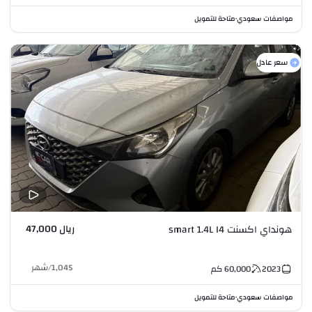
مواصفات سعودي
متاحة للتمويل
•
سعر عادل
ريال 47,000
هونداي اكسنت smart 1.4L I4
1,045
/
شهر
2023
60,000
كم
مواصفات سعودي
متاحة للتمويل
•