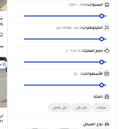
السنوات
2027
-
2008
V6
الكيلومترات
0 كم
-
200k+ كم
موا
حجم المحرك
-
7.0 L
0.5 L
س
الأسطوانات
12
-
3
الفئة
ستاندر
نص فل
فل كامل
er
نوع الهيكل
I4