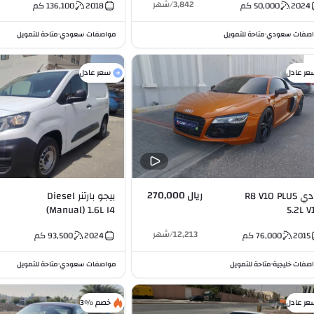
3,842
/
شهر
2024
50,000
كم
2018
136,100
كم
صفات سعودي
متاحة للتمويل
مواصفات سعودي
متاحة للتمويل
•
•
عر عادل
سعر عادل
ريال 270,000
أودي R8 V10 PLUS
بيجو بارتنر Diesel
(Manual) 1.6L I4
5.2L V
12,213
/
شهر
2015
76,000
كم
2024
93,500
كم
صفات خليجية
متاحة للتمويل
مواصفات سعودي
متاحة للتمويل
•
•
عر عادل
خصم %3