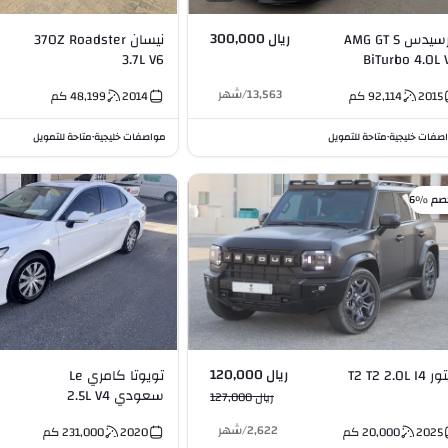
ريال 300,000
مرسيدس AMG GT S
نيسان 370Z Roadster
3.7L V6
BiTurbo 4.0
13,563
/
شهر
2015
92,114
كم
2014
48,199
كم
صفات خليجية
متاحة للتمويل
مواصفات خليجية
متاحة للتمويل
•
•
صم %6
ريال 120,000
T2 T2 2.0L I
تويوتا كامري Le
سعودي 2.5L V4
ريال 127,000
2,622
/
شهر
2025
20,000
كم
2020
231,000
كم