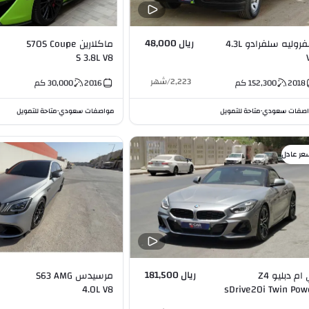
ريال 48,000
شفروليه سلفرادو 4.3L
ماكلارين 570S Coupe
S 3.8L V8
2,223
/
شهر
2018
152,300
كم
2016
30,000
كم
صفات سعودي
متاحة للتمويل
مواصفات سعودي
متاحة للتمويل
•
•
عر عادل
ريال 181,500
بي ام دبليو Z4
مرسيدس S63 AMG
4.0L V8
sDrive20i Twin Pow
Turbo (M Kit) 2.0L 