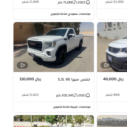
11,992
/
شهر
2,949
/
شهر
2022
71,000
كم
مواصفات سعودي
متاحة للتمويل
•
ريال 40,000
ريال 110,000
جمس سييرا 5.3L V8
894
/
شهر
5,013
/
شهر
2021
202,545
كم
مواصفات خليجية
متاحة للتمويل
•