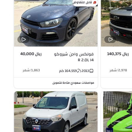
قابل للتفاوض
ريال 140,375
ريال 40,000
فولكس واجن شيروكو
R 2.0L I4
2,978
/
شهر
1,863
/
شهر
2013
164,559
كم
مواصفات سعودي
متاحة للتمويل
•