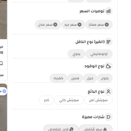
توصيات السعر
سعر ممتاز
سعر جيد
سعر عادل
(القير) نوع الناقل
V8
أوتوماتيكي
يدوي
نوع الوقود
موا
بترول
ديزل
هجين
كهرباء
نوع البائع
س
سويتش آمن
سويتش ذاتي
تاجر
شارات مميزة
سعر مُخَفض
قابل للتفاوض