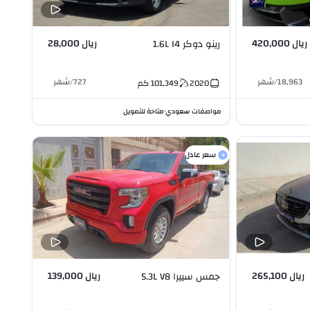
ريال 420,000
ريال 28,000
رينو دوكر 1.6L I4
18,963
/
شهر
727
/
شهر
2020
101,349
كم
مواصفات سعودي
متاحة للتمويل
•
سعر عادل
ريال 265,100
ريال 139,000
جمس سييرا 5.3L V8