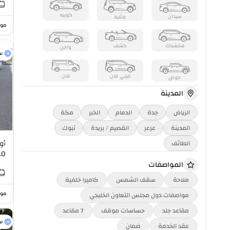
كوبيه
سيدان
عائلية
موا
هاتشباك
كشف
واجن
س
ميني فان
فان
حوض
المدينة
الرياض
جدة
الدمام
الخبر
مكة
المدينة
عرعر
القصيم / بريدة
تبوك
الطائف
10
المواصفات
ملاحة
سقف الشمس
كاميرا خلفية
موا
مواصفات دول مجلس التعاون الخليجي
مقاعد جلد
حساسات موقف
7 مقاعد
س
عقد الخدمة
ضمان