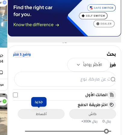
س
بحث
واضح
1
فلتر
جي
.0L I4
فرز
الأكثر رواجاً
موا
المالك الأول
جديد
س
اختر طريقة الدفع
كاش
أقساط
ريال
0
ريال
300k+