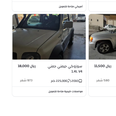
أمريكي
متاحة للتمويل
•
ريال 11,500
ريال 18,000
سوزوكي جيمني جمني
1.4L V4
580
/
شهر
873
/
شهر
2010
225,000
كم
مواصفات خليجية
متاحة للتمويل
•