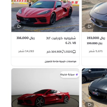
ريال 193,000
ريال 316,000
شفروليه كورفيت 3LT
6.2L V8
ريال 199,000
5,671
/
شهر
14,283
/
شهر
2020
164,909
كم
مواصفات خليجية
متاحة للتمويل
•
سيارة جديدة