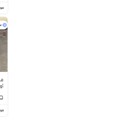
موا
س
فو
أو
L F4
موا