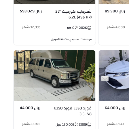
ريال 89,500
ريال 593,029
شفروليه كورفيت 2LT
6.2L (495 HP)
Convertible (Mid) 6.2L
4,090
/
شهر
12,335
/
شهر
2026
0
كم
V8
مواصفات سعودي
متاحة للتمويل
•
ريال 64,000
ريال 44,000
فورد E350 فورد E350
3.5L V8
2,943
/
شهر
2,043
/
شهر
2009
160,003
ميل