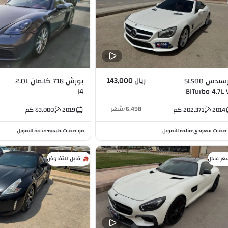
ريال 143,000
مرسيدس SL500
بورش 718 كايمان 2.0L
I4
BiTurbo 4.7L 
6,498
/
شهر
2014
202,371
كم
2019
83,000
كم
صفات سعودي
متاحة للتمويل
مواصفات خليجية
متاحة للتمويل
•
•
عر عادل
قابل للتفاوض