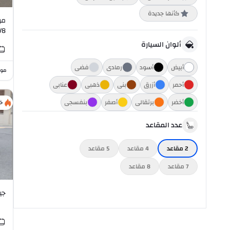
كأنها جديدة
L V8
ألوان السيارة
أبيض
أسود
رمادي
فضي
موا
أحمر
أزرق
بني
ذهبي
عنابي
أخضر
برتقالي
أصفر
بنفسجي
خ
عدد المقاعد
2
مقاعد
4
مقاعد
5
مقاعد
7
مقاعد
8
مقاعد
جيتور 4