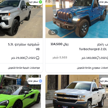
عر عادل
سعر جيد
ريال 114,500
ب رانجلر
شفروليه سلفرادو 5.3L
V8
Turbocharged 2
2,503
/
شهر
2021
140,000
كم
2022
29,000
كم
صفات سعودي
متاحة للتمويل
مواصفات خليجية
متاحة للتمويل
•
•
عر جيد
سعر عادل