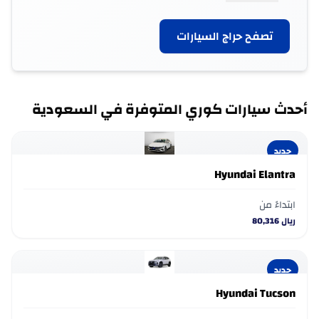
الطرازات بناقل حركة Automatic، وتتسع لما يصل إلى 5 ركاب،
مع متوسط استهلاك وقود يبلغ N/A. اطّلع على جميع
تصفح حراج السيارات
الفئات المتاحة لاختيار سيارة كوري التي تناسب احتياجاتك.
أحدث سيارات كوري المتوفرة في السعودية
جديد
Hyundai Elantra
ابتداءً من
ريال
80,316
جديد
Hyundai Tucson