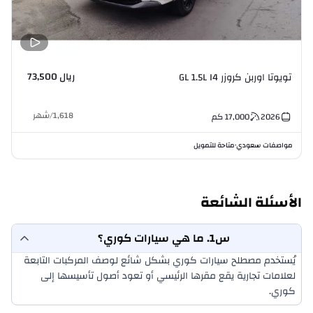
ريال 73,500
تويوتا اوربن كروزر GL 1.5L I4
ف
1,618
/
شهر
2026
17,000
كم
مواصفات سعودي
متاحة للتمويل
م
•
الأسئلة الشائعة
س1. ما هي سيارات كوري؟
يُستخدم مصطلح سيارات كوري بشكل شائع لوصف المركبات التابعة
لعلامات تجارية يقع مقرها الرئيسي أو تعود أصول تأسيسها إلى
كوري.