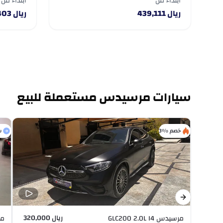
ابتداءً من
ابتداءً من
ريال
439,111
ريال
403
سيارات مرسيدس مستعملة للبيع
خصم %3
س
Previous slide
Next slide
ريال 320,000
مرسيدس GLC200 2.0L I4
مرسي