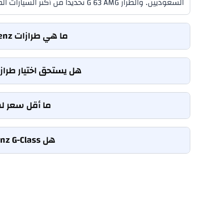
السعوديين. والطراز G 63 AMG تحديداً من أكثر السيارات المطلوبة، وكثيراً ما يُباع مستعملاً بسعر قريب جداً من سعره الأصلي إذا كانت حالته جيدة.
ما هي طرازات Mercedes-Benz الكهربائية بالكامل المتوفرة في المملكة العربية السعودية؟
هل يستحق اختيار طراز Mercedes-Benz AMG بدلاً من الطراز القياسي في المملكة العربية السعودي
ما أقل سعر لسيارة Mercedes-Benz جديدة متوفرة في ال
هل Mercedes-Benz G-Class مناسبة للقيادة في الصحراء بالمملكة العربية السعودية؟