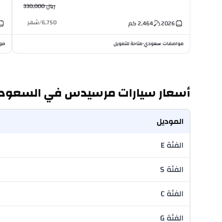
ريال 330,000
6,750
/
شهر
2026
2,464
كم
مواصفات سعودي
متاحة للتمويل
مو
•
أسعار سيارات مرسيدس في السعودي
الموديل
الفئة E
الفئة S
الفئة C
الفئة G