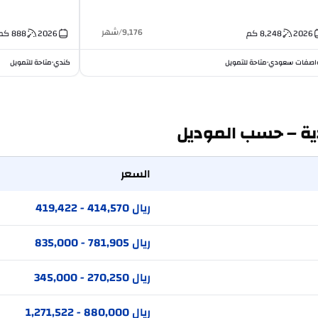
9,176
/
شهر
2026
8,248
كم
2026
888
كم
اصفات سعودي
متاحة للتمويل
كندي
متاحة للتمويل
•
•
ة – حسب الموديل
السعر
ريال 414,570 - 419,422
ريال 781,905 - 835,000
ريال 270,250 - 345,000
ريال 880,000 - 1,271,522