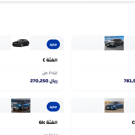
أوسع وحضور أقوى ف
إلى أعلى نقطة في تشكيلة المملكة. 
لكة.
جديد
الفئة C
ابتداءً من
781,
ريال
270,250
جديد
الفئة Glc