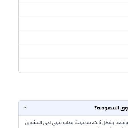
Mercedes- — وبالأخص S-Class وG-Class وGLS — على قيم إعادة بيع مرتفعة بشكل ثابت، مدفوعةً بطلب قوي لدى المشترين