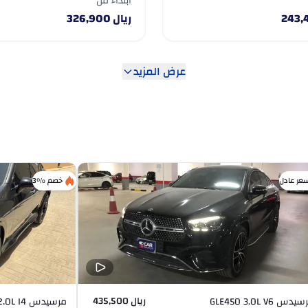
ابتداءً من
243,
ريال
326,900
عرض المزيد
عر عادل
خصم %3
ريال 435,500
دس GLE450 3.0L V6
مرسيدس GLC43 AMG 2.0L I4