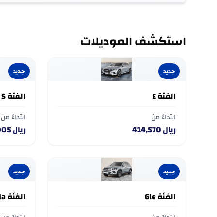
استكشف الموديلات
لشحن السيارات في أرجاء المم
جديد
جديد
الفئة E
الفئة S
ابتداءً من
ابتداءً من
ريال
414,570
ريال
905
جديد
جديد
الفئة Gle
الفئة Cla