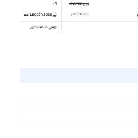
I4
ريال 420,700
8,592
/
شهر
2026
1,800
كم
اوروبي
متاحة للتمويل
•