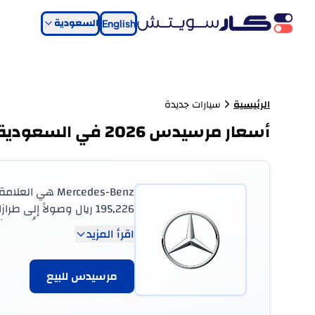
السعودية
English
الرئيسية
سيارات جديدة
أسعار مرسيدس 2026 في السعودية
الجديدة بالمملكة مردُّها مزيجٌ من الثقل الهندس
اقرأ المزيد
وهي تمثل العلامة في المملك
المدن الأخرى.
مرسيدس
للبيع