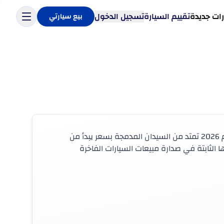
ات جديدة
تقييم السيارة
تسجيل الدخول
بيع سيارتي
Mercedes-Benz هي العلامة التجارية الفاخرة الأكثر هيمنة في السوق السعودية، وتشكيلتها لعام 2026 تمتد من السيدان المدمجة بسعر يبدأ من
ت Maybach الفائقة الفخامة بأسعار تقترب من 1,411,915 ريال. مكانتها الثابتة في صدارة مبيعات السيارات الفاخرة
في المملكة العربية السعودية، تتولى توزيع سيارات Mercedes-Benz شركة الوطنية لصناعة السيارات (NAIC) التابعة لمجموعة عبداللطيف جميل،
دمة المعتمدة في الرياض وجدة والدمام وكبرى
تشمل تشكيلة المملكة طرازات بأسعار تتراوح بين 195,226 ريال و1,411,915 ريال، وتغطي جميع الشرائح الرئيسية. تُعدّ A-Class وCLA الخيار الأيسر للدخول
التنفيذية الأساسية، وترافقها GLC بوصفها سيارة أس يو في الطبيعية لها. أما من يبحث عن مساحة