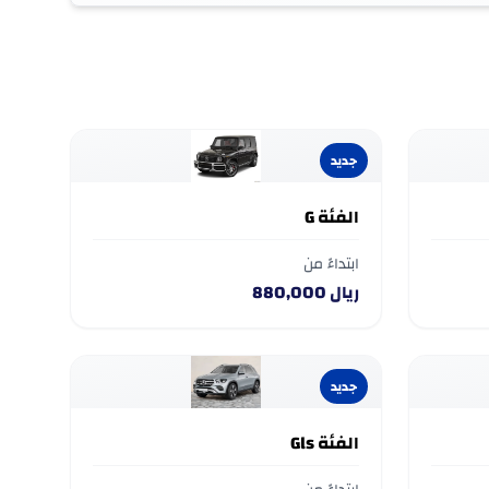
يتجه نحو سيدان E-Class أو سيارات أس يو في GLE وGLB. وتحتل GLS مكانة سيارة أس يو في الكبيرة الرائدة وتصل أسعارها
وتبقى G-Class — من G 500 إلى G 63 AMG — من أكثر الطرازات طلباً في المملكة، إذ يتردد صداها بقوة لدى
السعوديين الذين يجمعون بين حب الفخامة والقدرة على الطرق الوعرة. وتغطي S-Class شريحة السيدان الكبيرة الفاخرة، فيما تمثل SL وAMG GT
قدرات العلامة الرياضية وسيارات الرحلات الطويلة. أما التشكيلة الكهربائية — EQA وEQB وEQE وEQS — فهي في نمو مستمر مع توسع البنية التحتية
جديد
الفئة G
ابتداءً من
ريال
880,000
جديد
الفئة Gls