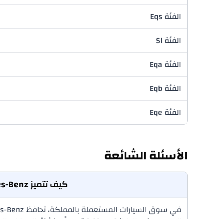
الفئة Eqs
الفئة Sl
الفئة Eqa
الفئة Eqb
الفئة Eqe
الأسئلة الشائعة
كيف تتميز Mercedes-Benz عن BMW وAudi من حيث قيمة إعادة البيع في السوق السعودية؟