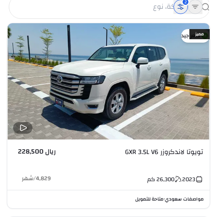
2
مميز
سعر جيد
ريال 228,500
تويوتا لاندكروزر GXR 3.5L V6
4,829
/
شهر
2023
26,300
كم
مواصفات سعودي
متاحة للتمويل
•