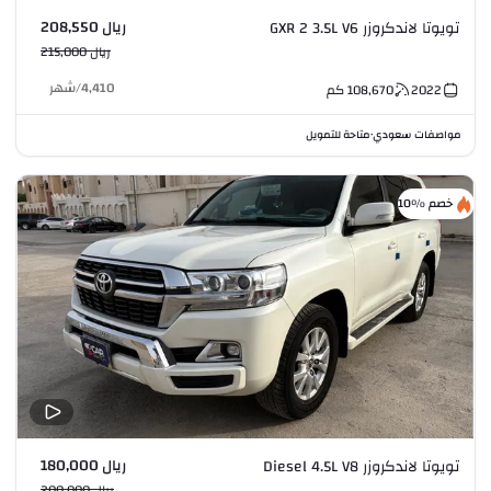
ريال 208,550
تويوتا لاندكروزر GXR 2 3.5L V6
ريال 215,000
4,410
/
شهر
2022
108,670
كم
مواصفات سعودي
متاحة للتمويل
•
خصم %10
ريال 180,000
تويوتا لاندكروزر Diesel 4.5L V8
ريال 200,000