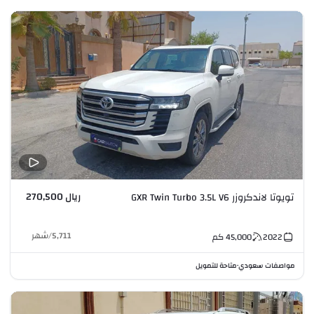
ريال 270,500
تويوتا لاندكروزر GXR Twin Turbo 3.5L V6
5,711
/
شهر
2022
45,000
كم
مواصفات سعودي
متاحة للتمويل
•