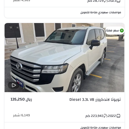
4,965
/
شهر
2023
28,729
كم
مواصفات سعودي
متاحة للتمويل
•
سعر ممتاز
ريال 135,250
تويوتا لاندكروزر Diesel 3.3L V8
6,149
/
شهر
2022
223,943
كم
مواصفات سعودي
متاحة للتمويل
•