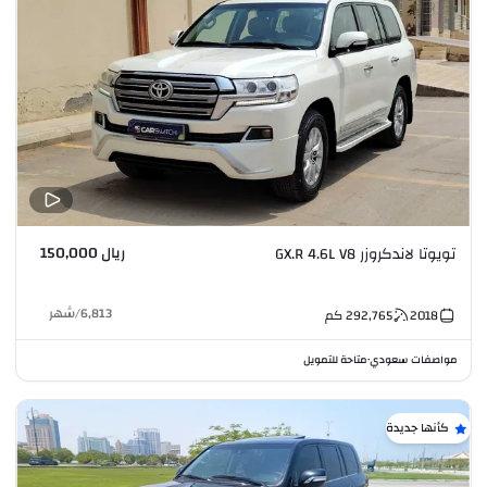
ريال 150,000
تويوتا لاندكروزر GX.R 4.6L V8
6,813
/
شهر
2018
292,765
كم
مواصفات سعودي
متاحة للتمويل
•
كأنها جديدة