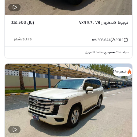
ريال 112,500
تويوتا لاندكروزر VXR 5.7L V8
5,125
/
شهر
2015
303,644
كم
مواصفات سعودي
متاحة للتمويل
•
خصم %3