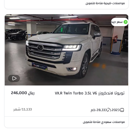
مواصفات خليجية
متاحة للتمويل
•
سعر جيد
ريال 246,000
تويوتا لاندكروزر VX.R Twin Turbo 3.5L V6
11,133
/
شهر
2023
28,333
كم
مواصفات سعودي
متاحة للتمويل
•