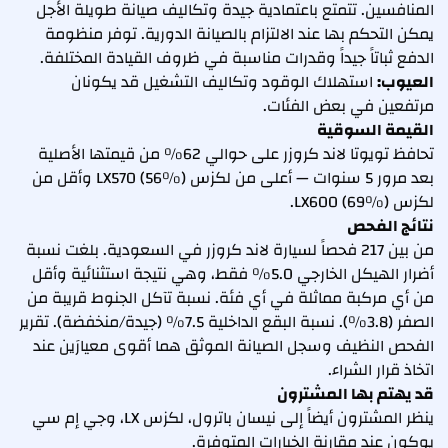
المنافسين. تتمتع باعتمادية جيدة وتكاليف صيانة طويلة الأجل
يمكن التحكم بها عند الالتزام بالصيانة الدورية. توفر منظومة
الدفع ثباتاً جيداً وقدرات مناسبة في ظروف القيادة المختلفة.
العيوب:
استهلاك الوقود وتكاليف التشغيل قد يكونان
مرتفعين في بعض الفئات.
القيمة السوقية
تحافظ تويوتا لاند كروزر على حوالي 62% من قيمتها الأصلية
بعد مرور 5 سنوات — أعلى من لكزس LX570 (56%) وأقل من
لكزس LX600 (69%).
نتائج الفحص
من بين 217 فحصاً لسيارة لاند كروزر في السعودية. بلغت نسبة
أضرار الهيكل الخارجي 5.0% فقط، وهي نتيجة استثنائية وأقل
من أي مركبة مماثلة في أي فئة. نسبة تآكل الجنوط قريبة من
الصفر (3.8%). نسبة البقع الداخلية 7.5% (جيدة/منخفضة). تقرير
الفحص النظيف وسجل الصيانة الموثق هما أقوى معيارَين عند
اتخاذ قرار الشراء.
قد يهتم بها المشترون
ينظر المشترون أيضاً إلى نيسان باترول، لكزس LX، وجي إم سي
يوكون عند مقارنة الخيارات المتوفرة.