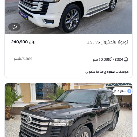
ريال 240,900
تويوتا لاندكروزر 3.5L V6
5,089
/
شهر
2024
70,085
كم
مواصفات سعودي
متاحة للتمويل
•
سعر عادل