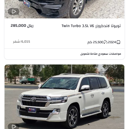
ريال 285,000
تويوتا لاندكروزر Twin Turbo 3.5L V6
6,015
/
شهر
2024
25,500
كم
مواصفات سعودي
متاحة للتمويل
•