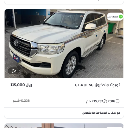
سعر جيد
ريال 115,000
تويوتا لاندكروزر GX 4.0L V6
5,238
/
شهر
2016
215,237
كم
مواصفات خليجية
متاحة للتمويل
•