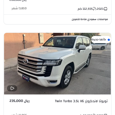
3,810
/
شهر
2021
112,935
كم
مواصفات سعودي
متاحة للتمويل
•
كأنها جديدة
ريال 235,000
تويوتا لاندكروزر Twin Turbo 3.5L V6