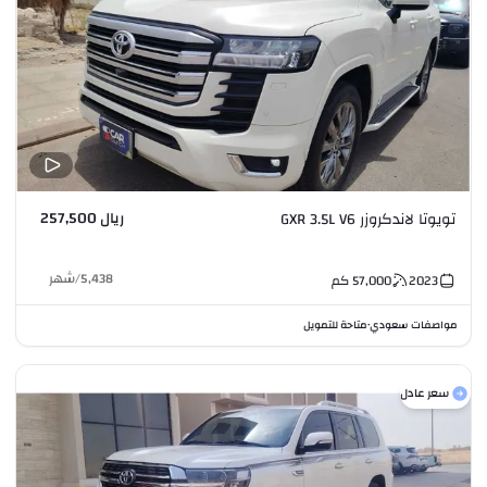
ريال 257,500
تويوتا لاندكروزر GXR 3.5L V6
5,438
/
شهر
2023
57,000
كم
مواصفات سعودي
متاحة للتمويل
•
سعر عادل