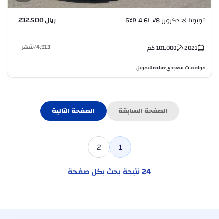
ريال 232,500
تويوتا لاندكروزر GXR 4.6L V8
4,913
/
شهر
2021
101,000
كم
مواصفات سعودي
متاحة للتمويل
•
الصفحة السابقة
الصفحة التالية
2
1
24
نتيجة بحث بكل صفحة