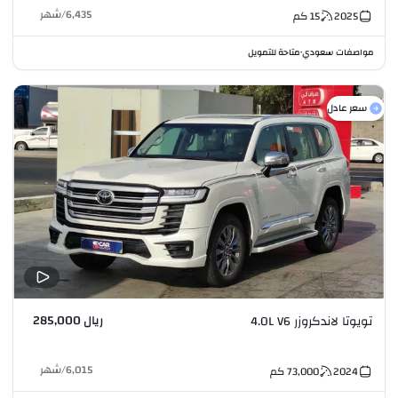
6,435
/
شهر
2025
15
كم
مواصفات سعودي
متاحة للتمويل
•
سعر عادل
ريال 285,000
تويوتا لاندكروزر 4.0L V6
6,015
/
شهر
2024
73,000
كم