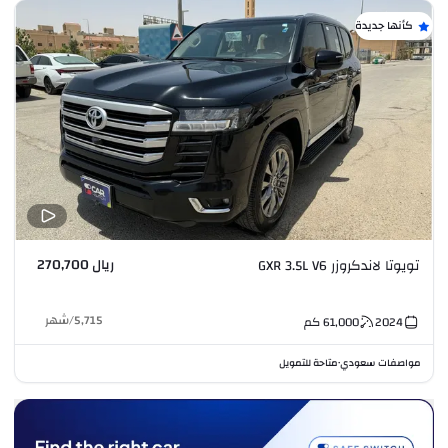
كأنها جديدة
ريال 270,700
تويوتا لاندكروزر GXR 3.5L V6
5,715
/
شهر
2024
61,000
كم
مواصفات سعودي
متاحة للتمويل
•