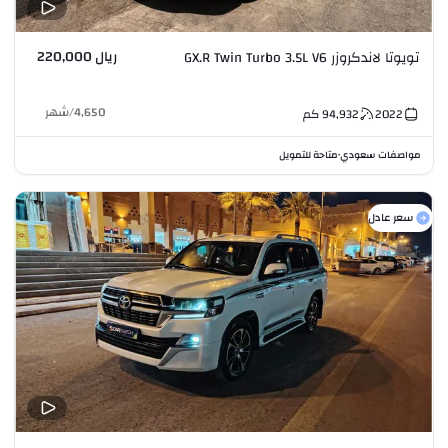
ريال 220,000
تويوتا لاندكروزر GX.R Twin Turbo 3.5L V6
4,650
/
شهر
2022
94,932
كم
مواصفات سعودي
متاحة للتمويل
•
سعر عادل