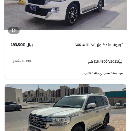
ريال 193,500
تويوتا لاندكروزر GXR 4.0L V6
4,094
/
شهر
2021
116,450
كم
مواصفات سعودي
متاحة للتمويل
•