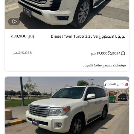
ريال 239,900
تويوتا لاندكروزر Diesel Twin Turbo 3.3L V6
5,068
/
شهر
2024
57,000
كم
مواصفات سعودي
متاحة للتمويل
•
قابل للتفاوض