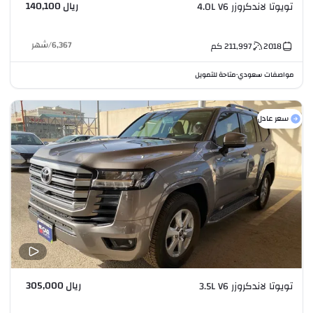
ريال 140,100
تويوتا لاندكروزر 4.0L V6
6,367
/
شهر
2018
211,997
كم
مواصفات سعودي
متاحة للتمويل
•
سعر عادل
ريال 305,000
تويوتا لاندكروزر 3.5L V6