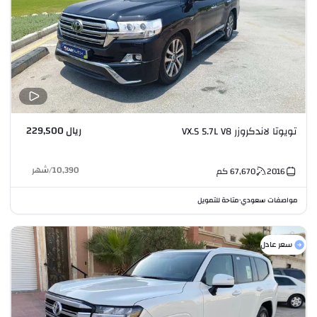
ريال 229,500
تويوتا لاندكروزر VX.S 5.7L V8
10,390
/
شهر
2016
67,670
كم
مواصفات سعودي
متاحة للتمويل
•
سعر عادل