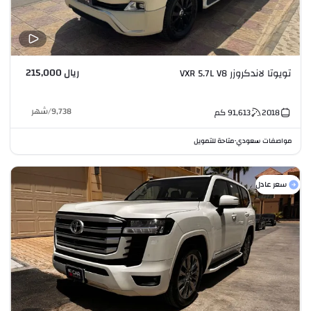
ريال 215,000
تويوتا لاندكروزر VXR 5.7L V8
9,738
/
شهر
2018
91,613
كم
مواصفات سعودي
متاحة للتمويل
•
سعر عادل