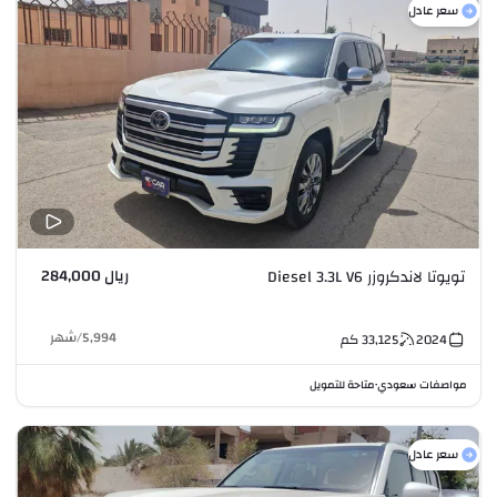
سعر عادل
ريال 284,000
تويوتا لاندكروزر Diesel 3.3L V6
5,994
/
شهر
2024
33,125
كم
مواصفات سعودي
متاحة للتمويل
•
سعر عادل