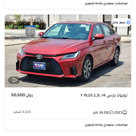
مواصفات سعودي
متاحة للتمويل
•
سعر عادل
ريال 50,500
تويوتا يارس Y PLUS 1.3L I4
1,121
/
شهر
2023
34,150
كم
مواصفات سعودي
متاحة للتمويل
•