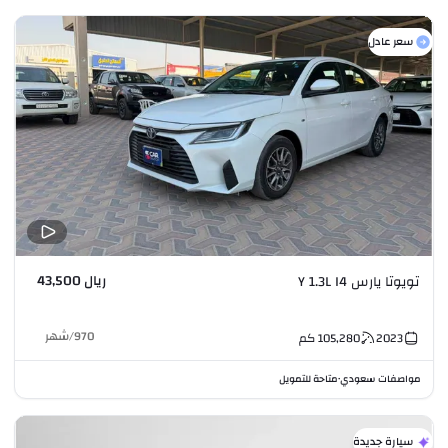
سعر عادل
ريال 43,500
تويوتا يارس Y 1.3L I4
970
/
شهر
2023
105,280
كم
مواصفات سعودي
متاحة للتمويل
•
سيارة جديدة