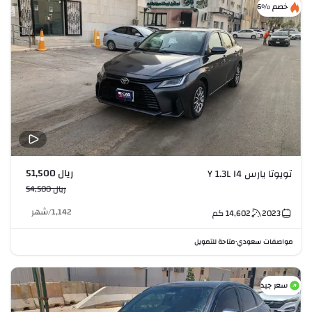
خصم %6
ريال 51,500
تويوتا يارس Y 1.3L I4
ريال 54,500
1,142
/
شهر
2023
14,602
كم
مواصفات سعودي
متاحة للتمويل
•
سعر جيد