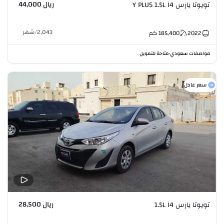
ريال 44,000
تويوتا يارس Y PLUS 1.5L I4
2,043
/
شهر
2022
185,400
كم
مواصفات سعودي
متاحة للتمويل
•
سعر عادل
ريال 28,500
تويوتا يارس 1.5L I4