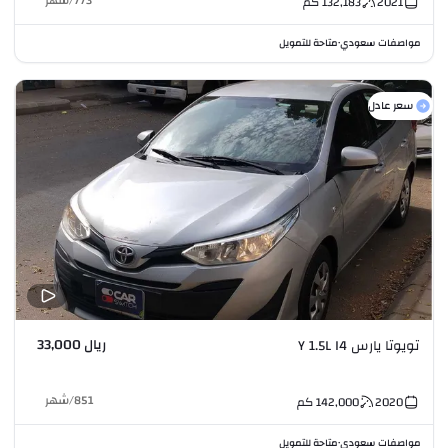
773
/
شهر
2021
132,183
كم
مواصفات سعودي
متاحة للتمويل
•
سعر عادل
ريال 33,000
تويوتا يارس Y 1.5L I4
851
/
شهر
2020
142,000
كم
مواصفات سعودي
متاحة للتمويل
•