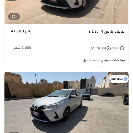
ريال 47,500
تويوتا يارس Y 1.5L I4
1,056
/
شهر
2022
14,834
كم
مواصفات سعودي
متاحة للتمويل
•
سعر عادل