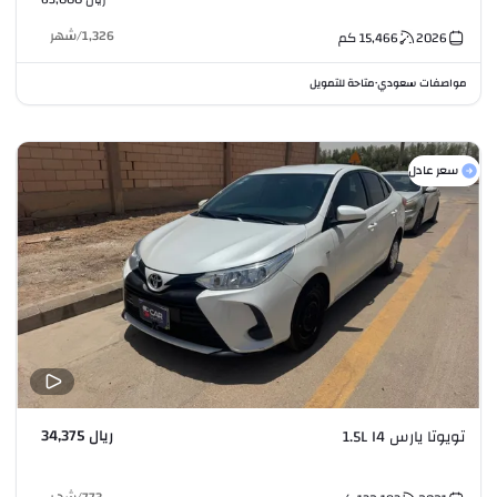
1,326
/
شهر
2026
15,466
كم
مواصفات سعودي
متاحة للتمويل
•
سعر عادل
ريال 34,375
تويوتا يارس 1.5L I4