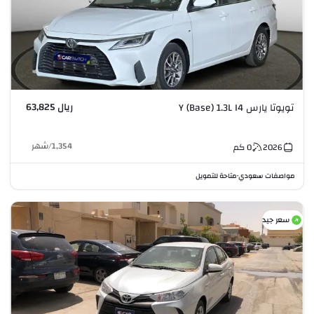
ريال 63,825
تويوتا يارس Y (Base) 1.3L I4
1,354
/
شهر
2026
0
كم
مواصفات سعودي
متاحة للتمويل
•
سعر جيد