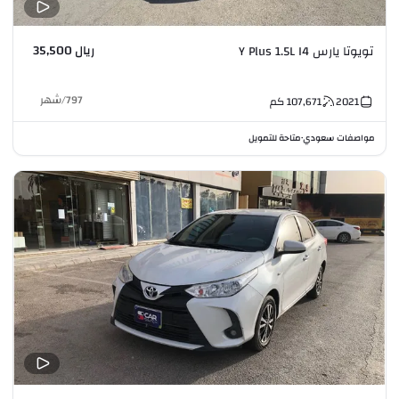
ريال 35,500
تويوتا يارس Y Plus 1.5L I4
797
/
شهر
2021
107,671
كم
مواصفات سعودي
متاحة للتمويل
•