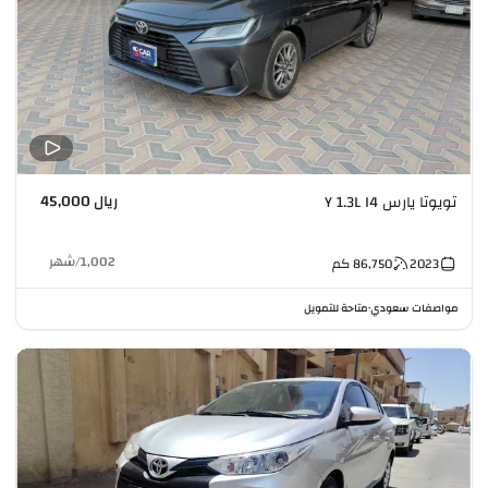
ريال 45,000
تويوتا يارس Y 1.3L I4
1,002
/
شهر
2023
86,750
كم
مواصفات سعودي
متاحة للتمويل
•