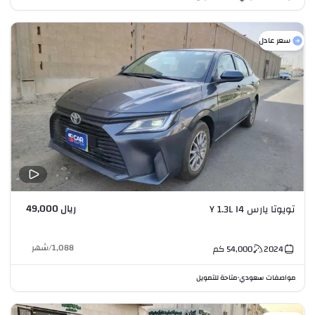
سعر عادل
ريال 49,000
تويوتا يارس Y 1.3L I4
1,088
/
شهر
2024
54,000
كم
مواصفات سعودي
متاحة للتمويل
•