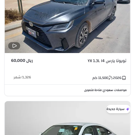
ريال 60,000
تويوتا يارس YX 1.3L I4
1,326
/
شهر
2026
11,500
كم
مواصفات سعودي
متاحة للتمويل
•
سيارة جديدة