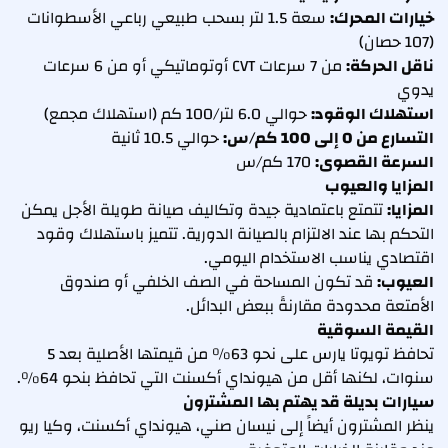
خيارات المحرك:
سعة 1.5 لتر بسحب طبيعي رباعي الأسطوانات
(107 حصان)
ناقل الحركة:
من 7 سرعات CVT أوتوماتيكي أو من 6 سرعات
يدوي
استهلاك الوقود:
حوالي 6.0 لتر/100 كم (استهلاك مجمع)
التسارع من 0 إلى 100 كم/س:
حوالي 10.5 ثانية
السرعة القصوى:
170 كم/س
المزايا والعيوب
المزايا:
تتمتع باعتمادية جيدة وتكاليف صيانة طويلة الأجل يمكن
التحكم بها عند الالتزام بالصيانة الدورية. تتميز باستهلاك وقود
اقتصادي يناسب الاستخدام اليومي.
العيوب:
قد تكون المساحة في الصف الخلفي أو صندوق
الأمتعة محدودة مقارنةً ببعض البدائل.
القيمة السوقية
تحافظ تويوتا يارس على نحو 63% من قيمتها الأصلية بعد 5
سنوات، لكنها أقل من هيونداي أكسنت التي تحافظ بنحو 64%.
سيارات بديلة قد يهتم بها المشترون
ينظر المشترون أيضاً إلى نيسان صني، هيونداي أكسنت، وكيا ريو