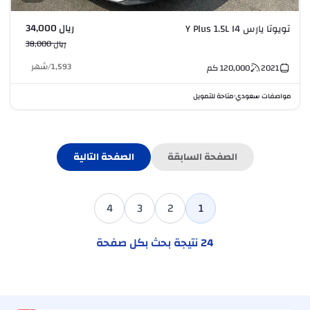
ريال 34,000
تويوتا يارس Y Plus 1.5L I4
ريال 38,000
1,593
/
شهر
2021
120,000
كم
مواصفات سعودي
متاحة للتمويل
•
الصفحة السابقة
الصفحة التالية
4
3
2
1
24
نتيجة بحث بكل صفحة