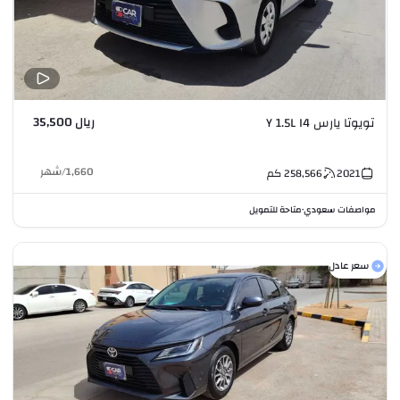
ريال 35,500
تويوتا يارس Y 1.5L I4
1,660
/
شهر
2021
258,566
كم
مواصفات سعودي
متاحة للتمويل
•
سعر عادل