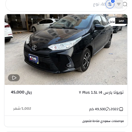
2
مميز
سعر عادل
ريال 45,000
تويوتا يارس Y Plus 1.5L I4
1,002
/
شهر
2022
49,500
كم
مواصفات سعودي
متاحة للتمويل
•