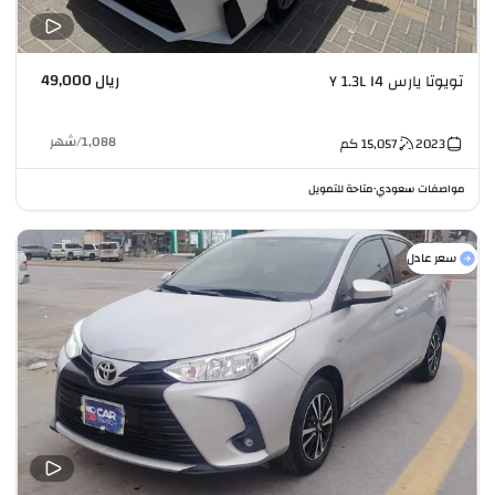
ريال 49,000
تويوتا يارس Y 1.3L I4
1,088
/
شهر
2023
15,057
كم
مواصفات سعودي
متاحة للتمويل
•
سعر عادل