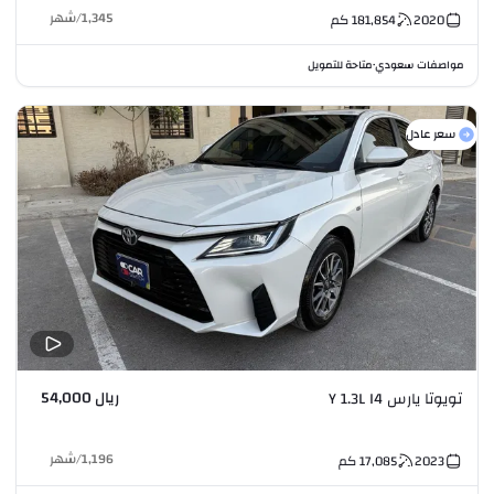
1,345
/
شهر
2020
181,854
كم
مواصفات سعودي
متاحة للتمويل
•
سعر عادل
ريال 54,000
تويوتا يارس Y 1.3L I4
1,196
/
شهر
2023
17,085
كم