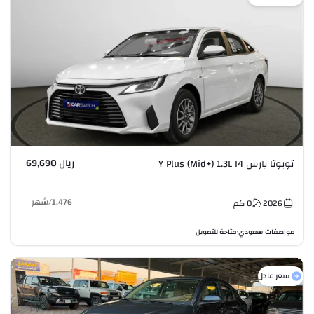
ريال 69,690
تويوتا يارس Y Plus (Mid+) 1.3L I4
1,476
/
شهر
2026
0
كم
مواصفات سعودي
متاحة للتمويل
•
سعر عادل