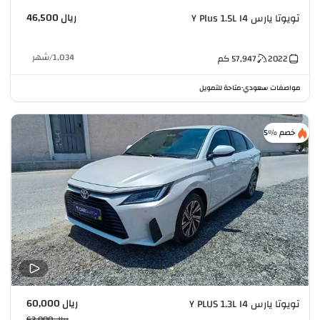
ريال 46,500
تويوتا يارس Y Plus 1.5L I4
1,034
/
شهر
2022
57,947
كم
مواصفات سعودي
متاحة للتمويل
•
خصم %5
ريال 60,000
تويوتا يارس Y PLUS 1.3L I4
ريال 63,000