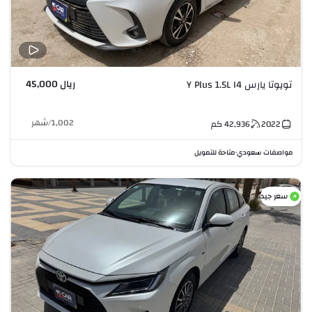
ريال 45,000
تويوتا يارس Y Plus 1.5L I4
1,002
/
شهر
2022
42,936
كم
مواصفات سعودي
متاحة للتمويل
•
سعر جيد