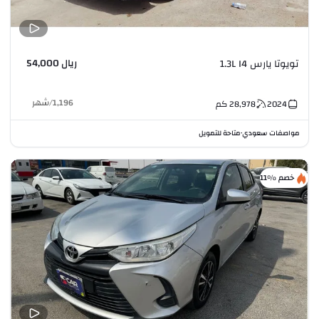
ريال 54,000
تويوتا يارس 1.3L I4
1,196
/
شهر
2024
28,978
كم
مواصفات سعودي
متاحة للتمويل
•
خصم %11