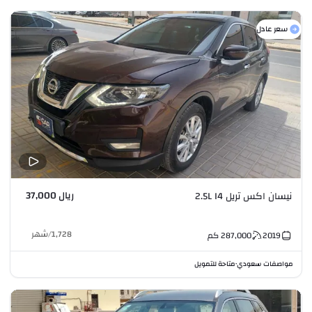
سعر عادل
ريال 37,000
نيسان اكس تريل 2.5L I4
1,728
/
شهر
2019
287,000
كم
مواصفات سعودي
متاحة للتمويل
•