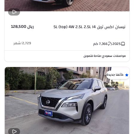
ريال 128,500
نيسان اكس تريل SL (top) 4W 2.5L 2.5L I4
2,729
/
شهر
2025
7,366
كم
مواصفات سعودي
متاحة للتمويل
•
كأنها جديدة