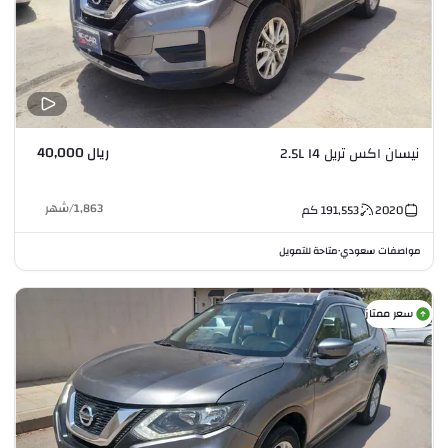
ريال 40,000
نيسان اكس تريل 2.5L I4
1,863
/
شهر
2020
191,553
كم
مواصفات سعودي
متاحة للتمويل
•
سعر ممتاز