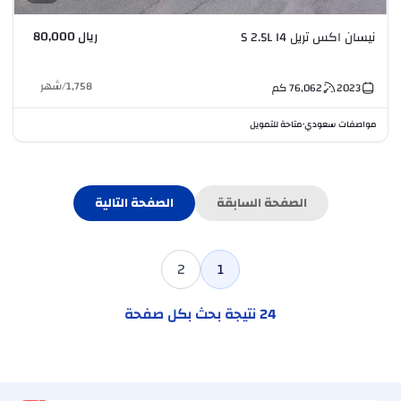
ريال 80,000
نيسان اكس تريل S 2.5L I4
1,758
/
شهر
2023
76,062
كم
مواصفات سعودي
متاحة للتمويل
•
الصفحة السابقة
الصفحة التالية
2
1
24
نتيجة بحث بكل صفحة