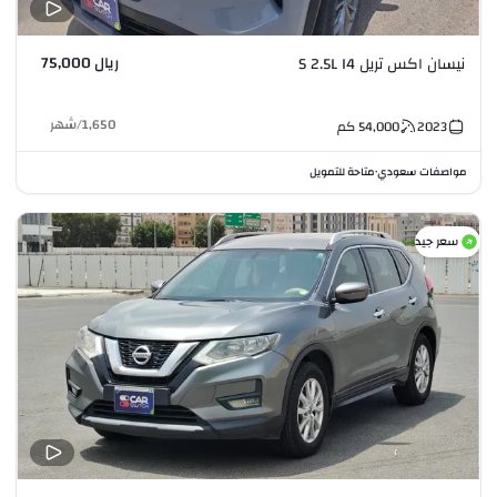
ريال 75,000
نيسان اكس تريل S 2.5L I4
1,650
/
شهر
2023
54,000
كم
مواصفات سعودي
متاحة للتمويل
•
سعر جيد