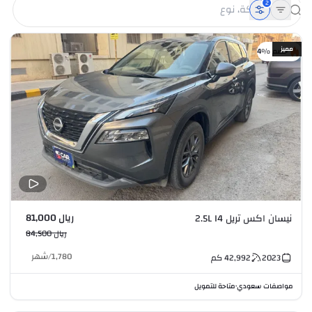
2
مميز
خصم %4
ريال 81,000
نيسان اكس تريل 2.5L I4
ريال 84,500
1,780
/
شهر
2023
42,992
كم
مواصفات سعودي
متاحة للتمويل
•