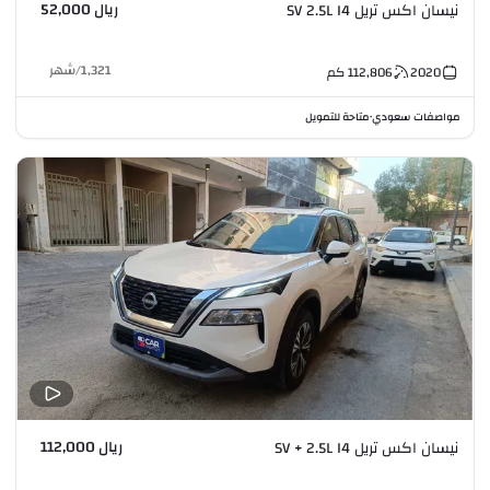
ريال 52,000
نيسان اكس تريل SV 2.5L I4
1,321
/
شهر
2020
112,806
كم
مواصفات سعودي
متاحة للتمويل
•
ريال 112,000
نيسان اكس تريل SV + 2.5L I4