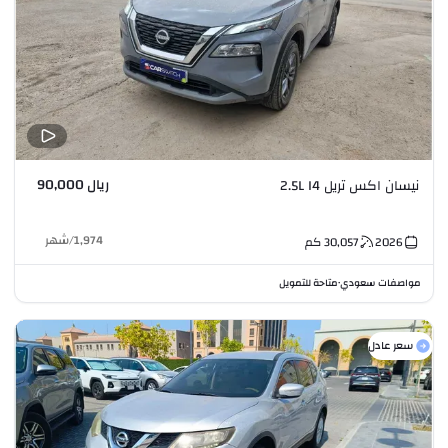
ريال 90,000
نيسان اكس تريل 2.5L I4
1,974
/
شهر
2026
30,057
كم
مواصفات سعودي
متاحة للتمويل
•
سعر عادل