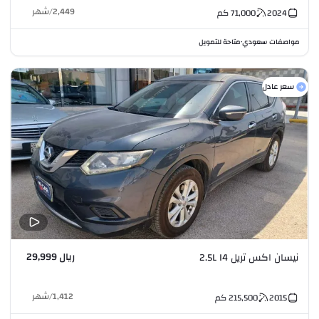
2,449
/
شهر
2024
71,000
كم
مواصفات سعودي
متاحة للتمويل
•
سعر عادل
ريال 29,999
نيسان اكس تريل 2.5L I4
1,412
/
شهر
2015
215,500
كم