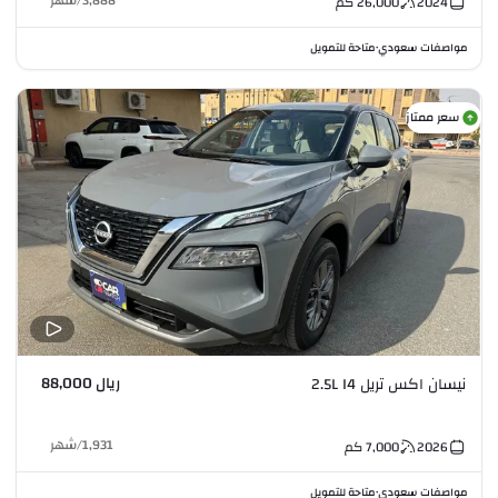
3,888
/
شهر
2024
26,000
كم
مواصفات سعودي
متاحة للتمويل
•
سعر ممتاز
ريال 88,000
نيسان اكس تريل 2.5L I4
1,931
/
شهر
2026
7,000
كم
مواصفات سعودي
متاحة للتمويل
•