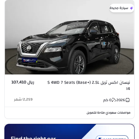
سيارة جديدة
ريال 107,410
نيسان اكس تريل S 4WD 7 Seats (Base+) 2.5L
I4
2,259
/
شهر
2026
0
كم
مواصفات سعودي
متاحة للتمويل
•