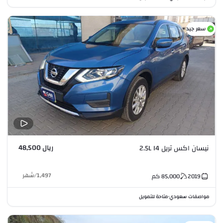
سعر جيد
ريال 48,500
نيسان اكس تريل 2.5L I4
1,497
/
شهر
2019
85,000
كم
مواصفات سعودي
متاحة للتمويل
•