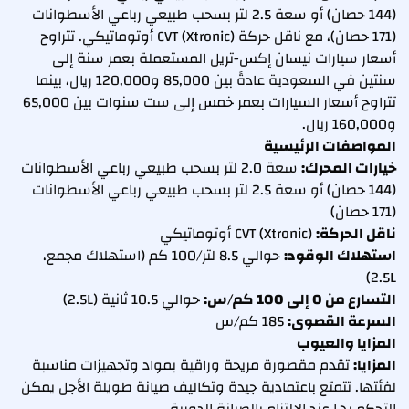
(144 حصان) أو سعة 2.5 لتر بسحب طبيعي رباعي الأسطوانات
(171 حصان)، مع ناقل حركة CVT (Xtronic) أوتوماتيكي. تتراوح
أسعار سيارات نيسان إكس-تريل المستعملة بعمر سنة إلى
سنتين في السعودية عادةً بين 85,000 و120,000 ريال، بينما
تتراوح أسعار السيارات بعمر خمس إلى ست سنوات بين 65,000
و160,000 ريال.
المواصفات الرئيسية
خيارات المحرك:
سعة 2.0 لتر بسحب طبيعي رباعي الأسطوانات
(144 حصان) أو سعة 2.5 لتر بسحب طبيعي رباعي الأسطوانات
(171 حصان)
ناقل الحركة:
CVT (Xtronic) أوتوماتيكي
استهلاك الوقود:
حوالي 8.5 لتر/100 كم (استهلاك مجمع،
2.5L)
التسارع من 0 إلى 100 كم/س:
حوالي 10.5 ثانية (2.5L)
السرعة القصوى:
185 كم/س
المزايا والعيوب
المزايا:
تقدم مقصورة مريحة وراقية بمواد وتجهيزات مناسبة
لفئتها. تتمتع باعتمادية جيدة وتكاليف صيانة طويلة الأجل يمكن