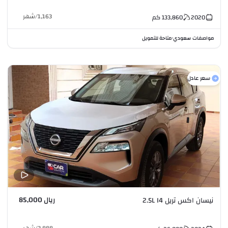
1,163
/
شهر
2020
133,860
كم
مواصفات سعودي
متاحة للتمويل
•
سعر عادل
ريال 85,000
نيسان اكس تريل 2.5L I4