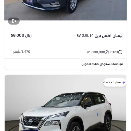
ريال 58,000
نيسان اكس تريل SV 2.5L I4
1,470
/
شهر
2020
100,000
كم
مواصفات سعودي
متاحة للتمويل
•
سيارة جديدة