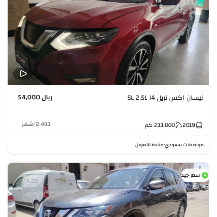
ريال 54,000
نيسان اكس تريل SL 2.5L I4
2,493
/
شهر
2019
233,000
كم
مواصفات سعودي
متاحة للتمويل
•
سعر جيد