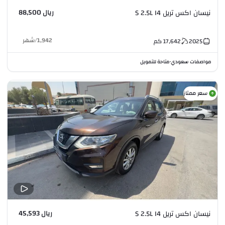
ريال 88,500
نيسان اكس تريل S 2.5L I4
1,942
/
شهر
2025
17,642
كم
مواصفات سعودي
متاحة للتمويل
•
سعر ممتاز
ريال 45,593
نيسان اكس تريل S 2.5L I4