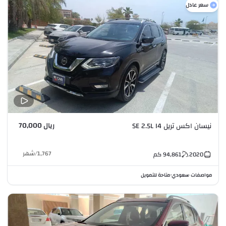
سعر عادل
ريال 70,000
نيسان اكس تريل SE 2.5L I4
1,767
/
شهر
2020
94,861
كم
مواصفات سعودي
متاحة للتمويل
•