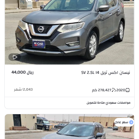
ريال 44,000
نيسان اكس تريل SV 2.5L I4
2,043
/
شهر
2020
278,427
كم
مواصفات سعودي
متاحة للتمويل
•
سعر عادل