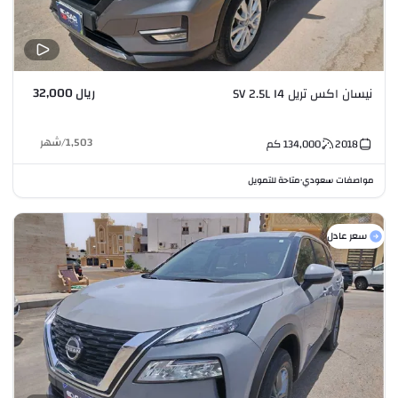
ريال 32,000
نيسان اكس تريل SV 2.5L I4
1,503
/
شهر
2018
134,000
كم
مواصفات سعودي
متاحة للتمويل
•
سعر عادل