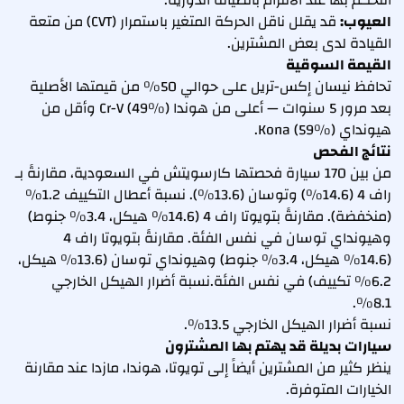
التحكم بها عند الالتزام بالصيانة الدورية.
العيوب:
قد يقلل ناقل الحركة المتغير باستمرار (CVT) من متعة
القيادة لدى بعض المشترين.
القيمة السوقية
تحافظ نيسان إكس-تريل على حوالي 50% من قيمتها الأصلية
بعد مرور 5 سنوات — أعلى من هوندا Cr-V (49%) وأقل من
هيونداي Kona (59%).
نتائج الفحص
من بين 170 سيارة فحصتها كارسويتش في السعودية، مقارنةً بـ
راف 4 (14.6%) وتوسان (13.6%). نسبة أعطال التكييف 1.2%
(منخفضة). مقارنةً بتويوتا راف 4 (14.6% هيكل، 3.4% جنوط)
وهيونداي توسان في نفس الفئة. مقارنةً بتويوتا راف 4
(14.6% هيكل، 3.4% جنوط) وهيونداي توسان (13.6% هيكل،
6.2% تكييف) في نفس الفئة.نسبة أضرار الهيكل الخارجي
8.1%.
نسبة أضرار الهيكل الخارجي 13.5%.
سيارات بديلة قد يهتم بها المشترون
ينظر كثير من المشترين أيضاً إلى تويوتا، هوندا، مازدا عند مقارنة
الخيارات المتوفرة.