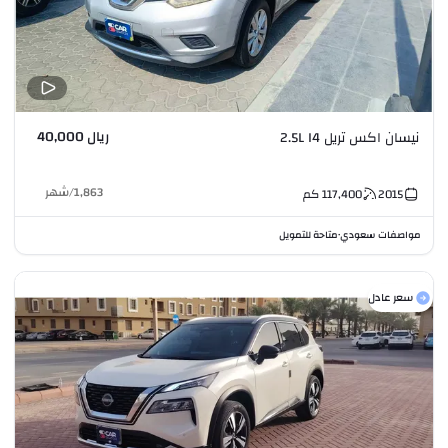
ريال 40,000
نيسان اكس تريل 2.5L I4
1,863
/
شهر
2015
117,400
كم
مواصفات سعودي
متاحة للتمويل
•
سعر عادل