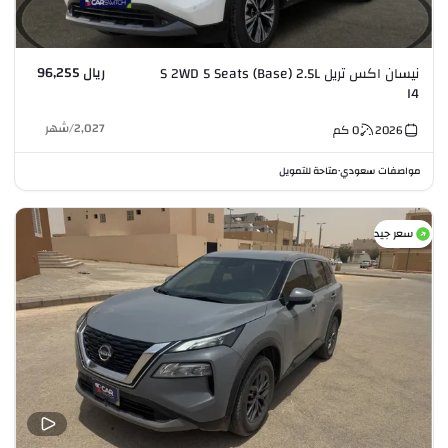
ريال 96,255
نيسان اكس تريل S 2WD 5 Seats (Base) 2.5L
I4
2,027
/
شهر
2026
0
كم
مواصفات سعودي
متاحة للتمويل
•
سعر جيد