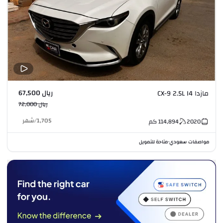
ريال 67,500
مازدا CX-9 2.5L I4
ريال 72,000
1,705
/
شهر
2020
114,894
كم
مواصفات سعودي
متاحة للتمويل
•