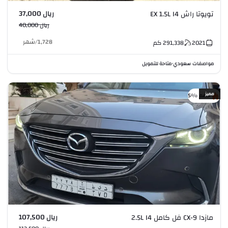
ريال 37,000
تويوتا راش EX 1.5L I4
ريال 40,000
1,728
/
شهر
2021
291,338
كم
مواصفات سعودي
متاحة للتمويل
•
مميز
خصم %5
ريال 107,500
مازدا CX-9 فل كامل 2.5L I4