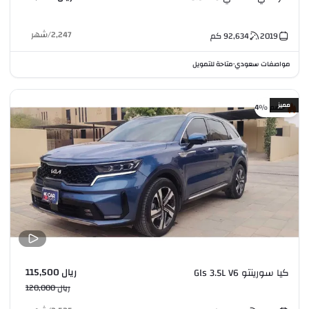
2,247
/
شهر
2019
92,634
كم
مواصفات سعودي
متاحة للتمويل
•
مميز
خصم %4
ريال 115,500
كيا سورينتو Gls 3.5L V6
ريال 120,000