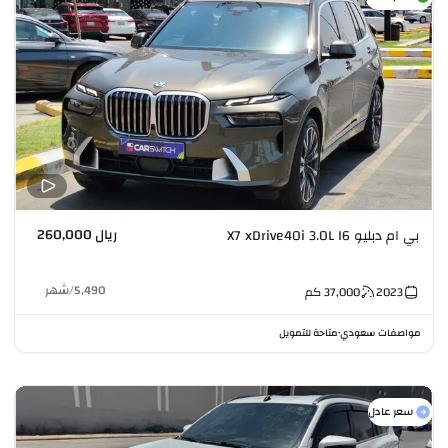
ريال 260,000
بي ام دبليو X7 xDrive40i 3.0L I6
5,490
/
شهر
2023
37,000
كم
مواصفات سعودي
متاحة للتمويل
•
سعر عادل