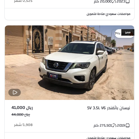
2,525
/
شهر
2023
20,000
كم
مواصفات سعودي
متاحة للتمويل
•
مميز
خصم %7
ريال 41,000
نيسان باثفندر SV 3.5L V6
ريال 44,000
1,908
/
شهر
2019
275,501
كم
مواصفات سعودي
متاحة للتمويل
•