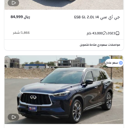
ريال 84,999
جي أي سي GS8 GL 2.0L I4
1,866
/
شهر
2023
43,000
كم
مواصفات سعودي
متاحة للتمويل
•
سعر عادل