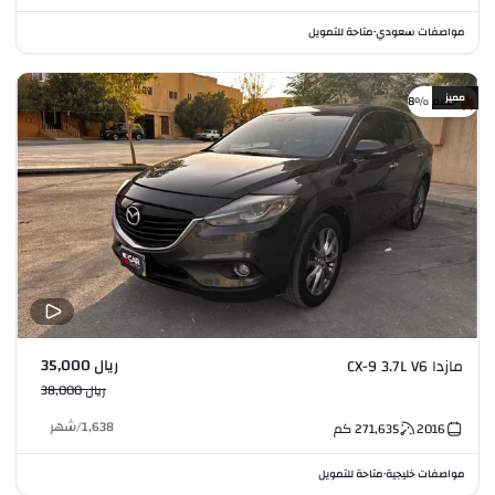
مواصفات سعودي
متاحة للتمويل
•
مميز
خصم %8
ريال 35,000
مازدا CX-9 3.7L V6
ريال 38,000
1,638
/
شهر
2016
271,635
كم
مواصفات خليجية
متاحة للتمويل
•