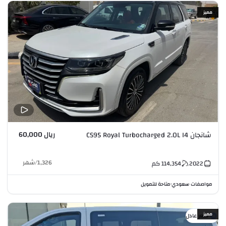
مميز
ريال 60,000
شانجان CS95 Royal Turbocharged 2.0L I4
1,326
/
شهر
2022
114,354
كم
مواصفات سعودي
متاحة للتمويل
•
مميز
سعر عادل