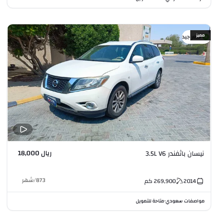
مميز
سعر جيد
ريال 18,000
نيسان باثفندر 3.5L V6
873
/
شهر
2014
269,900
كم
مواصفات سعودي
متاحة للتمويل
•