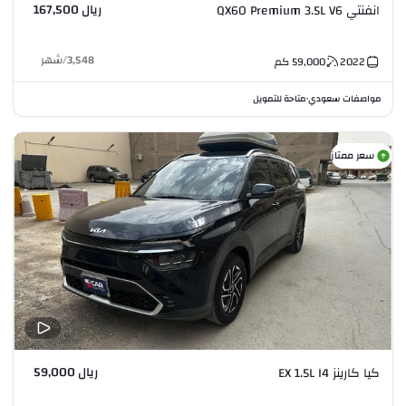
ريال 167,500
انفنتي QX60 Premium 3.5L V6
3,548
/
شهر
2022
59,000
كم
مواصفات سعودي
متاحة للتمويل
•
سعر ممتاز
ريال 59,000
كيا كارينز EX 1.5L I4