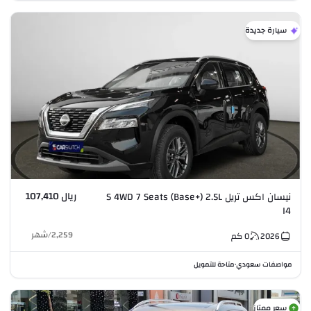
سيارة جديدة
ريال 107,410
نيسان اكس تريل S 4WD 7 Seats (Base+) 2.5L
I4
2,259
/
شهر
2026
0
كم
مواصفات سعودي
متاحة للتمويل
•
سعر ممتاز