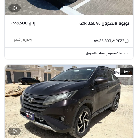
ريال 228,500
تويوتا لاندكروزر GXR 3.5L V6
4,829
/
شهر
2023
26,300
كم
مواصفات سعودي
متاحة للتمويل
•
مميز
خصم %8