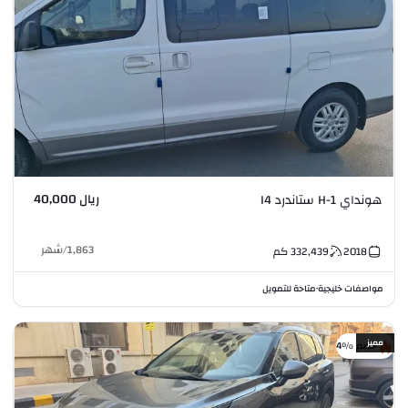
ريال 40,000
هونداي H-1 ستاندرد I4
1,863
/
شهر
2018
332,439
كم
مواصفات خليجية
متاحة للتمويل
•
مميز
خصم %4