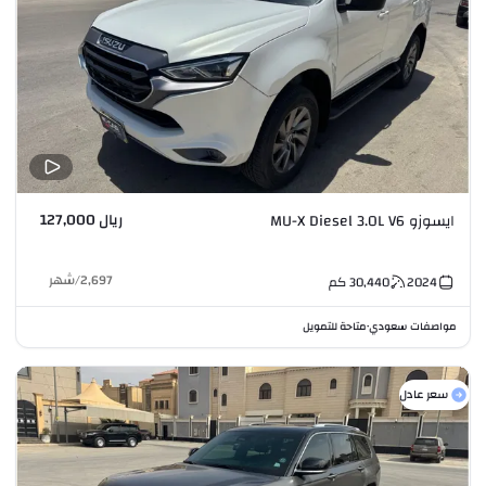
ريال 127,000
ايسوزو MU-X Diesel 3.0L V6
2,697
/
شهر
2024
30,440
كم
مواصفات سعودي
متاحة للتمويل
•
سعر عادل