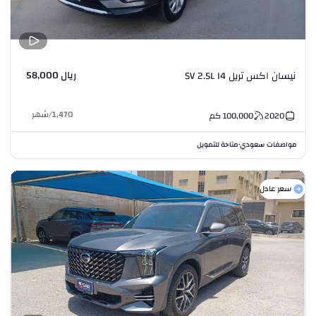
ريال 58,000
نيسان اكس تريل SV 2.5L I4
1,470
/
شهر
2020
100,000
كم
مواصفات سعودي
متاحة للتمويل
•
سعر عادل