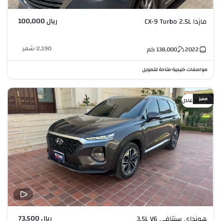
ريال 100,000
مازدا CX-9 Turbo 2.5L
2,190
/
شهر
2022
138,000
كم
مواصفات خليجية
متاحة للتمويل
•
مميز
سعر عادل
ريال 73,500
هونداي سنتافي 3.5L V6