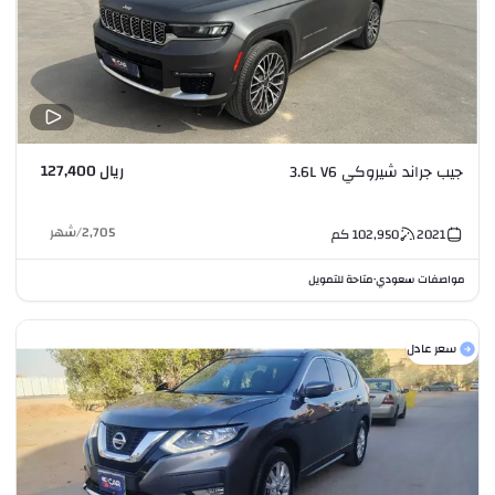
ريال 127,400
جيب جراند شيروكي 3.6L V6
2,705
/
شهر
2021
102,950
كم
مواصفات سعودي
متاحة للتمويل
•
سعر عادل