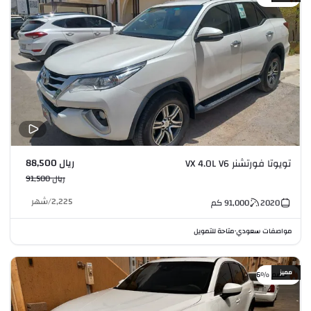
ريال 88,500
تويوتا فورتشنر VX 4.0L V6
ريال 91,500
2,225
/
شهر
2020
91,000
كم
مواصفات سعودي
متاحة للتمويل
•
مميز
خصم %6