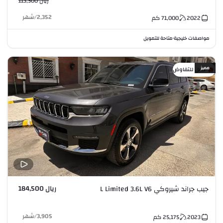
ريال 113,500
2,352
/
شهر
2022
71,000
كم
مواصفات خليجية
متاحة للتمويل
•
مميز
قابل للتفاوض
ريال 184,500
جيب جراند شيروكي L Limited 3.6L V6
3,905
/
شهر
2023
25,175
كم