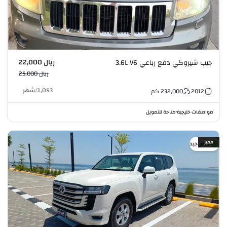
ريال 22,000
جيب شيروكي دفع رباعي 3.6L V6
ريال 25,000
1,053
/
شهر
2012
232,000
كم
مواصفات خليجية
متاحة للتمويل
•
مميز
سعر جيد