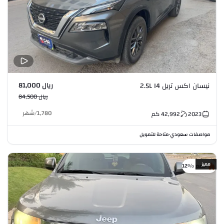
ريال 81,000
نيسان اكس تريل 2.5L I4
ريال 84,500
1,780
/
شهر
2023
42,992
كم
مواصفات سعودي
متاحة للتمويل
•
مميز
خصم %12